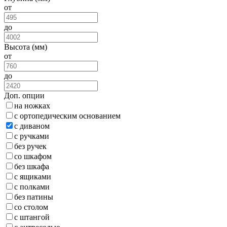
от
до
Высота (мм)
от
до
Доп. опции
на ножках
с ортопедическим основанием
с диваном
с ручками
без ручек
со шкафом
без шкафа
с ящиками
с полками
без патины
со столом
с штангой