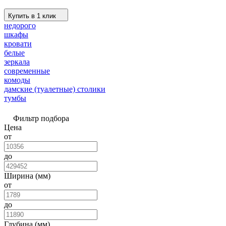
Купить в 1 клик
недорого
шкафы
кровати
белые
зеркала
современные
комоды
дамские (туалетные) столики
тумбы
Фильтр подбора
Цена
от
до
Ширина (мм)
от
до
Глубина (мм)