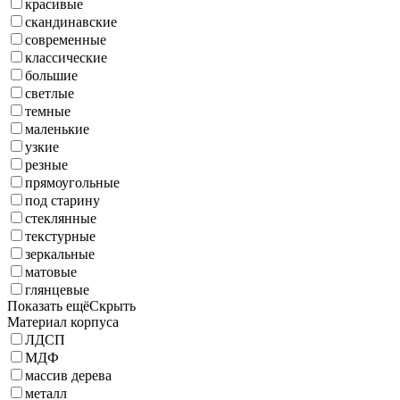
красивые
скандинавские
современные
классические
большие
светлые
темные
маленькие
узкие
резные
прямоугольные
под старину
стеклянные
текстурные
зеркальные
матовые
глянцевые
Показать ещё
Скрыть
Материал корпуса
ЛДСП
МДФ
массив дерева
металл