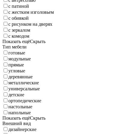
с антресолью
с патиной
с жестким изголовьем
с обивкой
с рисунком на дверях
с зеркалом
с комодом
Показать ещё
Скрыть
Тип мебели
готовые
модульные
прямые
угловые
деревянные
металлические
универсальные
детские
ортопедические
настольные
напольные
Показать ещё
Скрыть
Внешний вид
дизайнерские