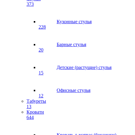
373
Кухонные стулья
228
Барные стулья
20
Детские (растущие) стулья
15
Офисные стулья
12
Табуреты
13
Кровати
644
Кровать + матрас (боксинги)