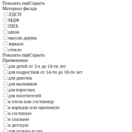
Показать ещё
Скрыть
Материал фасада
ЛДСП
МДФ
ПВХ
шпон
массив дерева
зеркало
стекло
Показать ещё
Скрыть
Применение
для детей от 3-х до 14-ти лет
для подростков от 14-ти до 18-ти лет
для девочек
для мальчиков
для взрослых
для посетителей
в отель или гостиницу
в коридор или прихожую
в гостиную
в спальню
в детскую
для отдыха и сна