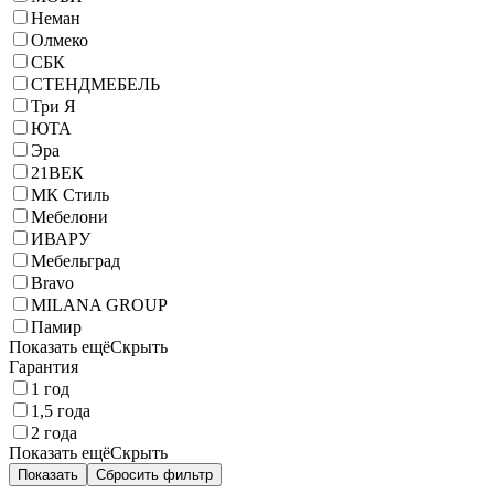
Неман
Олмеко
СБК
СТЕНДМЕБЕЛЬ
Три Я
ЮТА
Эра
21ВЕК
МК Стиль
Мебелони
ИВАРУ
Мебельград
Bravo
MILANA GROUP
Памир
Показать ещё
Скрыть
Гарантия
1 год
1,5 года
2 года
Показать ещё
Скрыть
Показать
Сбросить фильтр