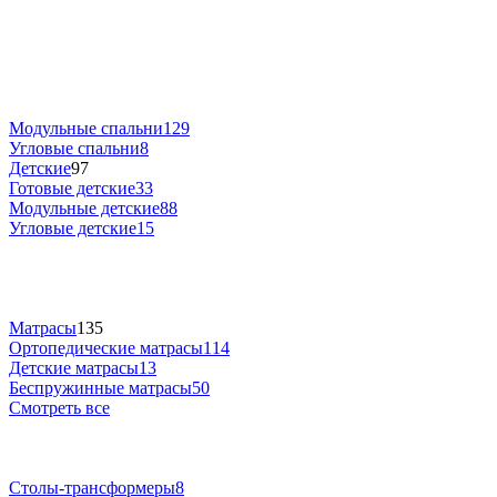
Модульные спальни
129
Угловые спальни
8
Детские
97
Готовые детские
33
Модульные детские
88
Угловые детские
15
Матрасы
135
Ортопедические матрасы
114
Детские матрасы
13
Беспружинные матрасы
50
Смотреть все
Столы-трансформеры
8