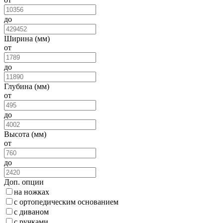
до
Ширина (мм)
от
до
Глубина (мм)
от
до
Высота (мм)
от
до
Доп. опции
на ножках
с ортопедическим основанием
с диваном
с ручками