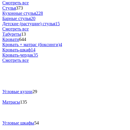
Смотреть все
Стулья
373
Кухонные стулья
228
Барные стулья
20
Детские (растущие) стулья
15
Смотреть все
Табуреты
13
Кровати
644
Кровать + матрас (боксинги)
4
Кровать-шкаф
14
Кровать-чердак
35
Смотреть все
Угловые кухни
29
Матрасы
135
Угловые шкафы
54