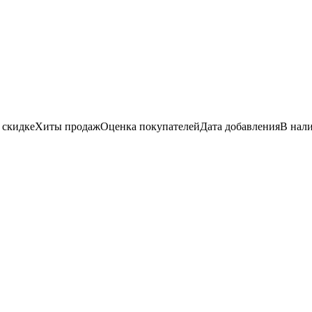
 скидке
Хиты продаж
Оценка
покупателей
Дата добавления
В нал