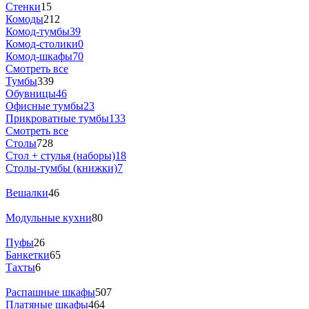
Стенки
15
Комоды
212
Комод-тумбы
39
Комод-столики
0
Комод-шкафы
70
Смотреть все
Тумбы
339
Обувницы
46
Офисные тумбы
23
Прикроватные тумбы
133
Смотреть все
Столы
728
Стол + стулья (наборы)
18
Столы-тумбы (книжки)
7
Вешалки
46
Модульные кухни
80
Пуфы
26
Банкетки
65
Тахты
6
Распашные шкафы
507
Платяные шкафы
464