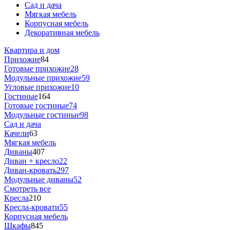
Сад и дача
Мягкая мебель
Корпусная мебель
Декоративная мебель
Квартира и дом
Прихожие
84
Готовые прихожие
28
Модульные прихожие
59
Угловые прихожие
10
Гостиные
164
Готовые гостиные
74
Модульные гостиные
98
Сад и дача
Качели
63
Мягкая мебель
Диваны
407
Диван + кресло
22
Диван-кровать
297
Модульные диваны
52
Смотреть все
Кресла
210
Кресла-кровати
55
Корпусная мебель
Шкафы
845