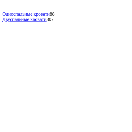
Односпальные кровати
88
Двуспальные кровати
307