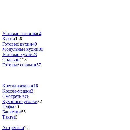
Угловые гостиные
4
Кухни
136
Готовые кухни
40
Модульные кухни
80
Угловые кухни
29
Спальни
158
Готовые спальни
57
Кресла-качалки
16
Кресла-мешки
3
Смотреть все
Кухонные уголки
32
Пуфы
26
Банкетки
65
Тахты
6
Антресоли
22