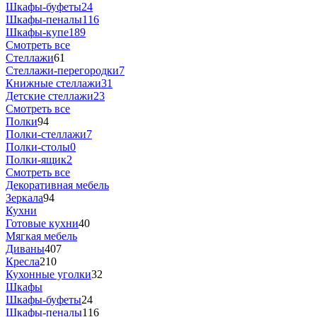
Шкафы-буфеты
24
Шкафы-пеналы
116
Шкафы-купе
189
Смотреть все
Стеллажи
61
Стеллажи-перегородки
7
Книжные стеллажи
31
Детские стеллажи
23
Смотреть все
Полки
94
Полки-стеллажи
7
Полки-столы
0
Полки-ящик
2
Смотреть все
Декоративная мебель
Зеркала
94
Кухни
Готовые кухни
40
Мягкая мебель
Диваны
407
Кресла
210
Кухонные уголки
32
Шкафы
Шкафы-буфеты
24
Шкафы-пеналы
116