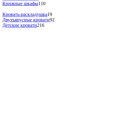
Книжные шкафы
110
Кровать-раскладушка
19
Двухъярусные кровати
92
Детские кровати
216