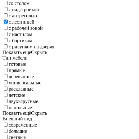
со столом
с надстройкой
с антресолью
с лестницей
с рабочей зоной
с настилом
с бортиком
с рисунком на дверях
Показать ещё
Скрыть
Тип мебели
готовые
прямые
деревянные
универсальные
раскладные
детские
двухъярусные
напольные
Показать ещё
Скрыть
Внешний вид
современные
большие
светлые