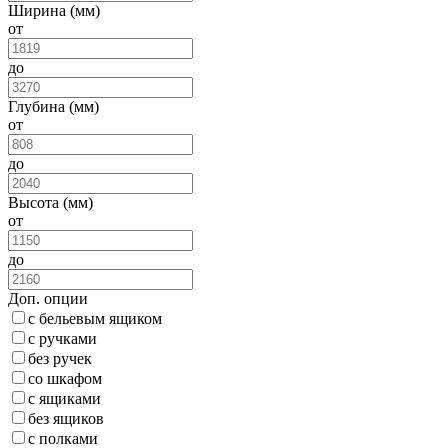
Ширина (мм)
от
до
Глубина (мм)
от
до
Высота (мм)
от
до
Доп. опции
с бельевым ящиком
с ручками
без ручек
со шкафом
с ящиками
без ящиков
с полками