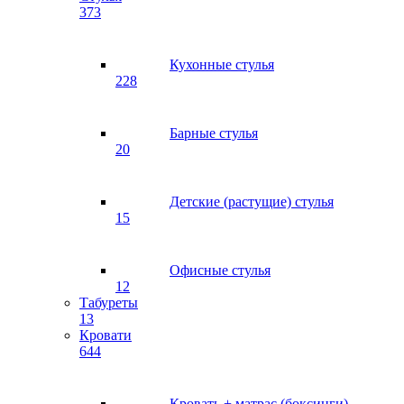
373
Кухонные стулья
228
Барные стулья
20
Детские (растущие) стулья
15
Офисные стулья
12
Табуреты
13
Кровати
644
Кровать + матрас (боксинги)