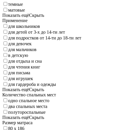
темные
матовые
Показать ещё
Скрыть
Применение
для школьников
для детей от 3-х до 14-ти лет
для подростков от 14-ти до 18-ти лет
для девочек
для мальчиков
в детскую
для отдыха и сна
для чтения книг
для письма
для игрушек
для гардероба и одежды
Показать ещё
Скрыть
Количество спальных мест
одно спальное место
два спальных места
полутороспальные
Показать ещё
Скрыть
Размер матраса
80 x 186