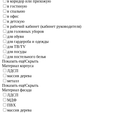
в коридор или прихожую
в гостиную
в спальню
в офис
в детскую
в рабочий кабинет (кабинет руководителя)
для головных уборов
для обуви
для гардероба и одежды
для ТВ/TV
для посуды
для постельного белья
Показать ещё
Скрыть
Материал корпуса
ЛДСП
массив дерева
металл
Показать ещё
Скрыть
Материал фасада
ЛДСП
МДФ
ПВХ
массив дерева