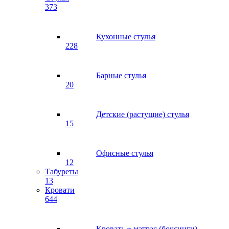
373
Кухонные стулья
228
Барные стулья
20
Детские (растущие) стулья
15
Офисные стулья
12
Табуреты
13
Кровати
644
Кровать + матрас (боксинги)