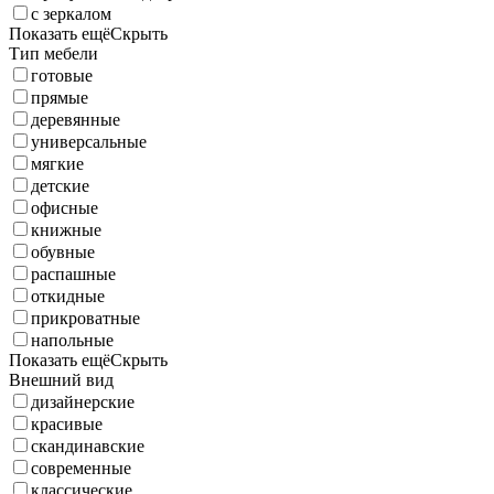
с зеркалом
Показать ещё
Скрыть
Тип мебели
готовые
прямые
деревянные
универсальные
мягкие
детские
офисные
книжные
обувные
распашные
откидные
прикроватные
напольные
Показать ещё
Скрыть
Внешний вид
дизайнерские
красивые
скандинавские
современные
классические