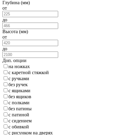
Глубина (мм)
от
до
Высота (мм)
от
до
Доп. опции
на ножках
с каретной стяжкой
с ручками
без ручек
с ящиками
без ящиков
с полками
без патины
с патиной
с сидением
с обивкой
с рисунком на дверях