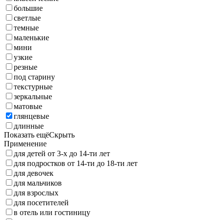
большие
светлые
темные
маленькие
мини
узкие
резные
под старину
текстурные
зеркальные
матовые
глянцевые
длинные
Показать ещё
Скрыть
Применение
для детей от 3-х до 14-ти лет
для подростков от 14-ти до 18-ти лет
для девочек
для мальчиков
для взрослых
для посетителей
в отель или гостиницу