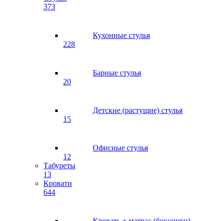
373
Кухонные стулья
228
Барные стулья
20
Детские (растущие) стулья
15
Офисные стулья
12
Табуреты
13
Кровати
644
Кровать + матрас (боксинги)