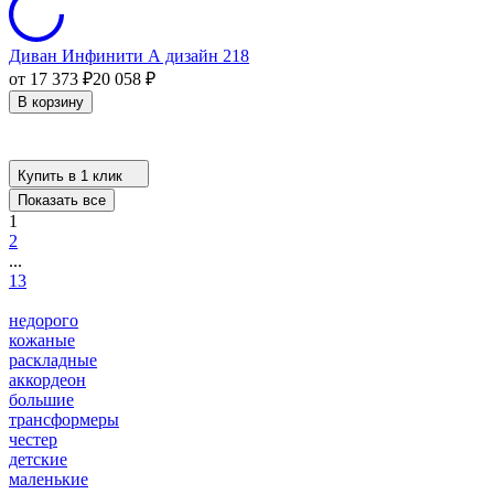
Диван Инфинити А дизайн 218
от 17 373
₽
20 058
₽
В корзину
Купить в 1 клик
Показать все
1
2
...
13
недорого
кожаные
раскладные
аккордеон
большие
трансформеры
честер
детские
маленькие