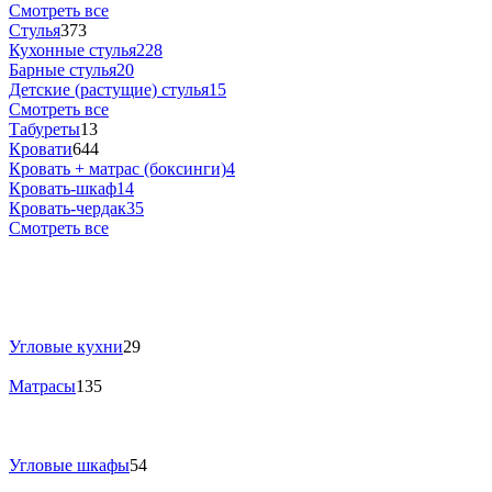
Смотреть все
Стулья
373
Кухонные стулья
228
Барные стулья
20
Детские (растущие) стулья
15
Смотреть все
Табуреты
13
Кровати
644
Кровать + матрас (боксинги)
4
Кровать-шкаф
14
Кровать-чердак
35
Смотреть все
Угловые кухни
29
Матрасы
135
Угловые шкафы
54