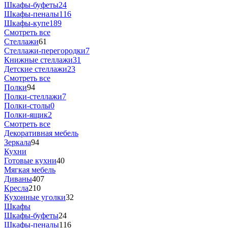
Шкафы-буфеты
24
Шкафы-пеналы
116
Шкафы-купе
189
Смотреть все
Стеллажи
61
Стеллажи-перегородки
7
Книжные стеллажи
31
Детские стеллажи
23
Смотреть все
Полки
94
Полки-стеллажи
7
Полки-столы
0
Полки-ящик
2
Смотреть все
Декоративная мебель
Зеркала
94
Кухни
Готовые кухни
40
Мягкая мебель
Диваны
407
Кресла
210
Кухонные уголки
32
Шкафы
Шкафы-буфеты
24
Шкафы-пеналы
116