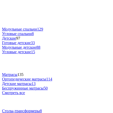
Модульные спальни
129
Угловые спальни
8
Детские
97
Готовые детские
33
Модульные детские
88
Угловые детские
15
Матрасы
135
Ортопедические матрасы
114
Детские матрасы
13
Беспружинные матрасы
50
Смотреть все
Столы-трансформеры
8