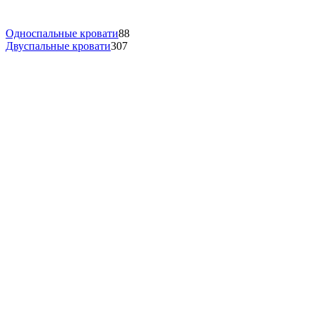
Односпальные кровати
88
Двуспальные кровати
307