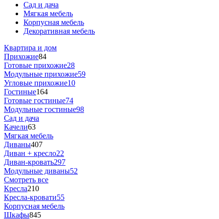
Сад и дача
Мягкая мебель
Корпусная мебель
Декоративная мебель
Квартира и дом
Прихожие
84
Готовые прихожие
28
Модульные прихожие
59
Угловые прихожие
10
Гостиные
164
Готовые гостиные
74
Модульные гостиные
98
Сад и дача
Качели
63
Мягкая мебель
Диваны
407
Диван + кресло
22
Диван-кровать
297
Модульные диваны
52
Смотреть все
Кресла
210
Кресла-кровати
55
Корпусная мебель
Шкафы
845