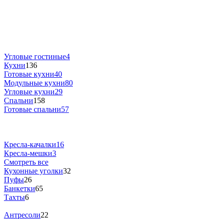
Угловые гостиные
4
Кухни
136
Готовые кухни
40
Модульные кухни
80
Угловые кухни
29
Спальни
158
Готовые спальни
57
Кресла-качалки
16
Кресла-мешки
3
Смотреть все
Кухонные уголки
32
Пуфы
26
Банкетки
65
Тахты
6
Антресоли
22