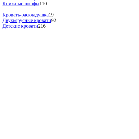
Книжные шкафы
110
Кровать-раскладушка
19
Двухъярусные кровати
92
Детские кровати
216