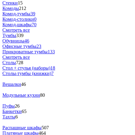
Стенки
15
Комоды
212
Комод-тумбы
39
Комод-столики
0
Комод-шкафы
70
Смотреть все
Тумбы
339
Обувницы
46
Офисные тумбы
23
Прикроватные тумбы
133
Смотреть все
Столы
728
Стол + стулья (наборы)
18
Столы-тумбы (книжки)
7
Вешалки
46
Модульные кухни
80
Пуфы
26
Банкетки
65
Тахты
6
Распашные шкафы
507
Платяные шкафы
464