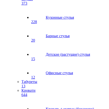
373
Кухонные стулья
228
Барные стулья
20
Детские (растущие) стулья
15
Офисные стулья
12
Табуреты
13
Кровати
644
Кровать + матрас (боксинги)