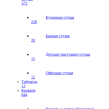
373
Кухонные стулья
228
Барные стулья
20
Детские (растущие) стулья
15
Офисные стулья
12
Табуреты
13
Кровати
644
Кровать + матрас (боксинги)