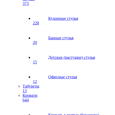
373
Кухонные стулья
228
Барные стулья
20
Детские (растущие) стулья
15
Офисные стулья
12
Табуреты
13
Кровати
644
Кровать + матрас (боксинги)