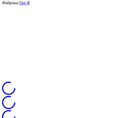
Фабрика:
Три Я