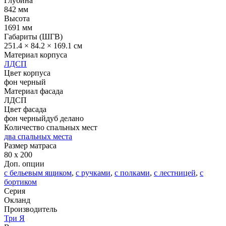
Глубина
842 мм
Высота
1691 мм
Габариты (ШГВ)
251.4 × 84.2 × 169.1 см
Материал корпуса
ЛДСП
Цвет корпуса
фон черный
Материал фасада
ЛДСП
Цвет фасада
фон черный
дуб делано
Количество спальных мест
два спальных места
Размер матраса
80 x 200
Доп. опции
с бельевым ящиком
,
с ручками
,
с полками
,
с лестницей
,
с
бортиком
Серия
Окланд
Производитель
Три Я