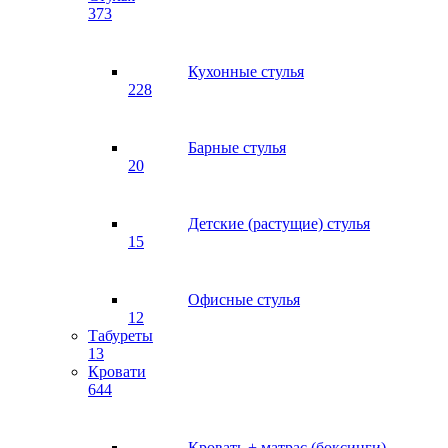
373
Кухонные стулья
228
Барные стулья
20
Детские (растущие) стулья
15
Офисные стулья
12
Табуреты
13
Кровати
644
Кровать + матрас (боксинги)