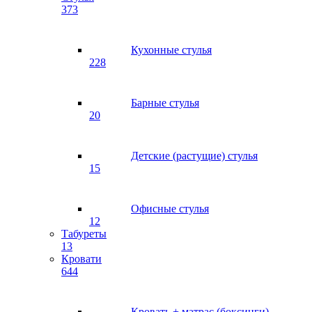
373
Кухонные стулья
228
Барные стулья
20
Детские (растущие) стулья
15
Офисные стулья
12
Табуреты
13
Кровати
644
Кровать + матрас (боксинги)