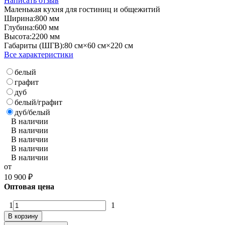
Написать отзыв
Маленькая кухня для гостиниц и общежитий
Ширина:
800 мм
Глубина:
600 мм
Высота:
2200 мм
Габариты (ШГВ):
80 см×60 см×220 см
Все характеристики
белый
графит
дуб
белый/графит
дуб/белый
В наличии
В наличии
В наличии
В наличии
В наличии
от
10 900
₽
Оптовая цена
1
1
В корзину