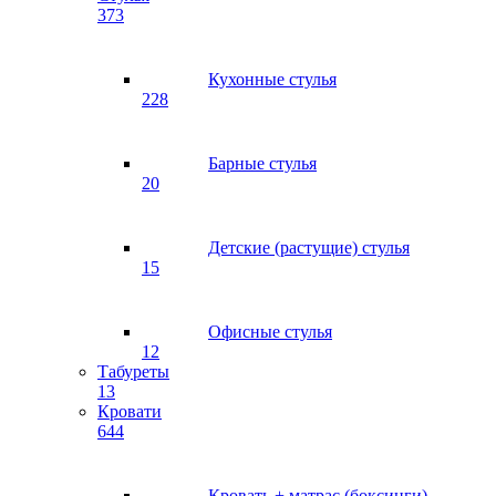
373
Кухонные стулья
228
Барные стулья
20
Детские (растущие) стулья
15
Офисные стулья
12
Табуреты
13
Кровати
644
Кровать + матрас (боксинги)