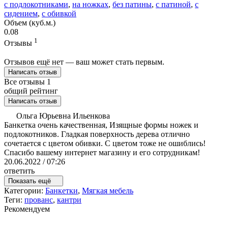
с подлокотниками
,
на ножках
,
без патины
,
с патиной
,
с
сидением
,
с обивкой
Объем (куб.м.)
0.08
1
Отзывы
Отзывов ещё нет — ваш может стать первым.
Написать отзыв
Все отзывы
1
общий рейтинг
Написать отзыв
Ольга Юрьевна Ильенкова
Банкетка очень качественная, Изящные формы ножек и
подлокотников. Гладкая поверхность дерева отлично
сочетается с цветом обивки. С цветом тоже не ошиблись!
Спасибо вашему интернет магазину и его сотрудникам!
20.06.2022 / 07:26
ответить
Показать ещё
Категории:
Банкетки
,
Мягкая мебель
Теги:
прованс
,
кантри
Рекомендуем