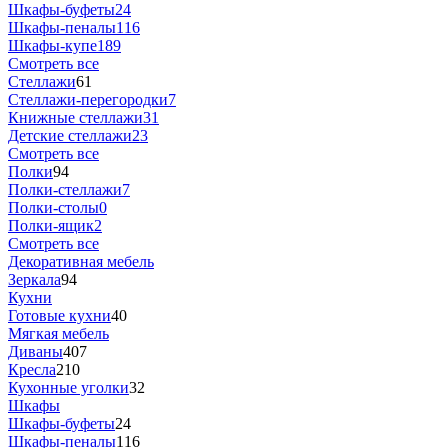
Шкафы-буфеты
24
Шкафы-пеналы
116
Шкафы-купе
189
Смотреть все
Стеллажи
61
Стеллажи-перегородки
7
Книжные стеллажи
31
Детские стеллажи
23
Смотреть все
Полки
94
Полки-стеллажи
7
Полки-столы
0
Полки-ящик
2
Смотреть все
Декоративная мебель
Зеркала
94
Кухни
Готовые кухни
40
Мягкая мебель
Диваны
407
Кресла
210
Кухонные уголки
32
Шкафы
Шкафы-буфеты
24
Шкафы-пеналы
116