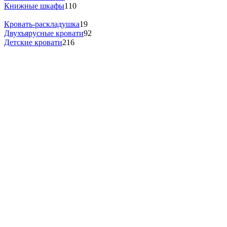
Книжные шкафы
110
Кровать-раскладушка
19
Двухъярусные кровати
92
Детские кровати
216