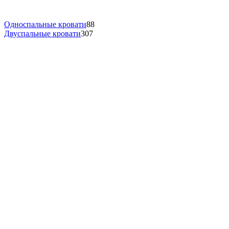
Односпальные кровати
88
Двуспальные кровати
307