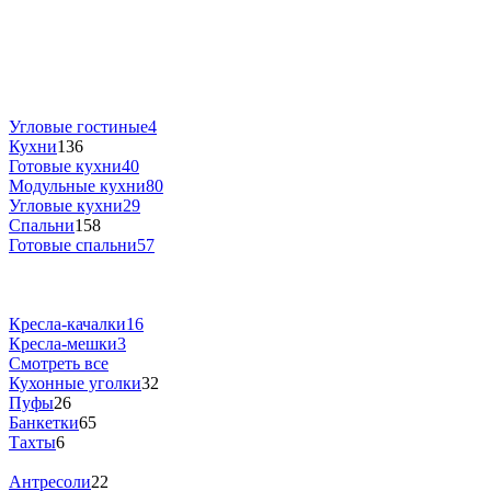
Угловые гостиные
4
Кухни
136
Готовые кухни
40
Модульные кухни
80
Угловые кухни
29
Спальни
158
Готовые спальни
57
Кресла-качалки
16
Кресла-мешки
3
Смотреть все
Кухонные уголки
32
Пуфы
26
Банкетки
65
Тахты
6
Антресоли
22