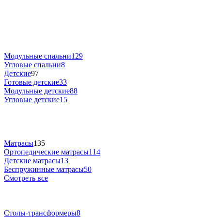
Модульные спальни
129
Угловые спальни
8
Детские
97
Готовые детские
33
Модульные детские
88
Угловые детские
15
Матрасы
135
Ортопедические матрасы
114
Детские матрасы
13
Беспружинные матрасы
50
Смотреть все
Столы-трансформеры
8