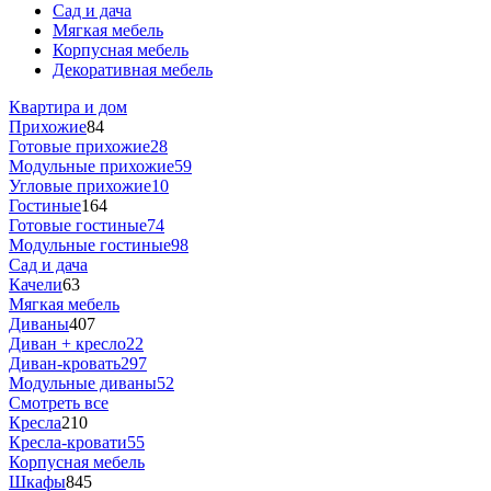
Сад и дача
Мягкая мебель
Корпусная мебель
Декоративная мебель
Квартира и дом
Прихожие
84
Готовые прихожие
28
Модульные прихожие
59
Угловые прихожие
10
Гостиные
164
Готовые гостиные
74
Модульные гостиные
98
Сад и дача
Качели
63
Мягкая мебель
Диваны
407
Диван + кресло
22
Диван-кровать
297
Модульные диваны
52
Смотреть все
Кресла
210
Кресла-кровати
55
Корпусная мебель
Шкафы
845