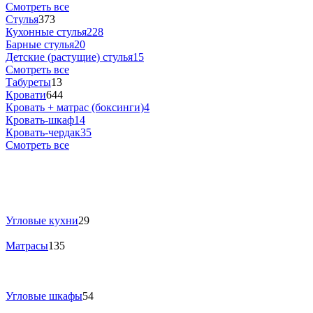
Смотреть все
Стулья
373
Кухонные стулья
228
Барные стулья
20
Детские (растущие) стулья
15
Смотреть все
Табуреты
13
Кровати
644
Кровать + матрас (боксинги)
4
Кровать-шкаф
14
Кровать-чердак
35
Смотреть все
Угловые кухни
29
Матрасы
135
Угловые шкафы
54