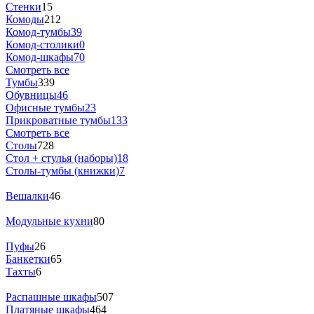
Стенки
15
Комоды
212
Комод-тумбы
39
Комод-столики
0
Комод-шкафы
70
Смотреть все
Тумбы
339
Обувницы
46
Офисные тумбы
23
Прикроватные тумбы
133
Смотреть все
Столы
728
Стол + стулья (наборы)
18
Столы-тумбы (книжки)
7
Вешалки
46
Модульные кухни
80
Пуфы
26
Банкетки
65
Тахты
6
Распашные шкафы
507
Платяные шкафы
464