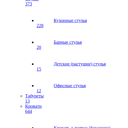
373
Кухонные стулья
228
Барные стулья
20
Детские (растущие) стулья
15
Офисные стулья
12
Табуреты
13
Кровати
644
Кровать + матрас (боксинги)