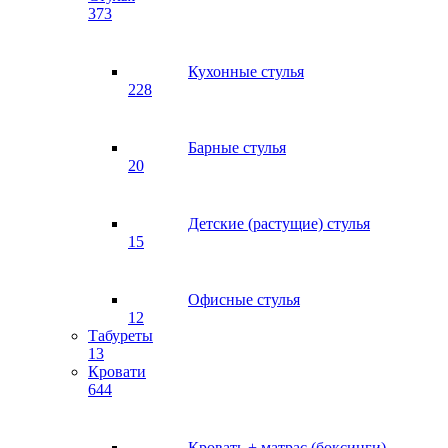
373
Кухонные стулья
228
Барные стулья
20
Детские (растущие) стулья
15
Офисные стулья
12
Табуреты
13
Кровати
644
Кровать + матрас (боксинги)