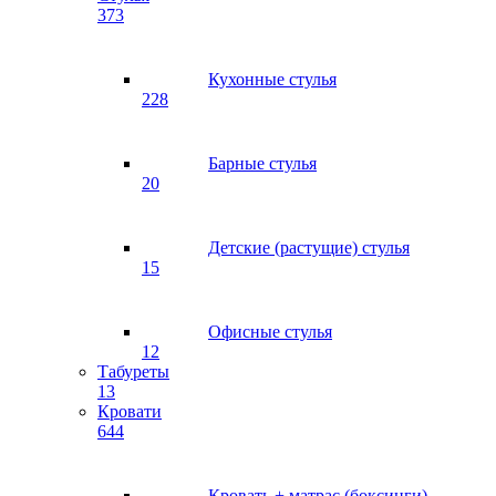
373
Кухонные стулья
228
Барные стулья
20
Детские (растущие) стулья
15
Офисные стулья
12
Табуреты
13
Кровати
644
Кровать + матрас (боксинги)