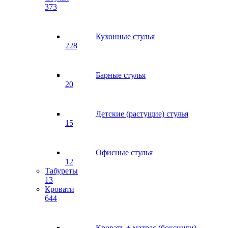
373
Кухонные стулья
228
Барные стулья
20
Детские (растущие) стулья
15
Офисные стулья
12
Табуреты
13
Кровати
644
Кровать + матрас (боксинги)