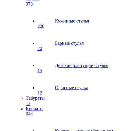
373
Кухонные стулья
228
Барные стулья
20
Детские (растущие) стулья
15
Офисные стулья
12
Табуреты
13
Кровати
644
Кровать + матрас (боксинги)