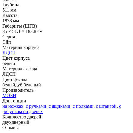
Глубина
511 мм
Высота
1838 мм
Габариты (ШГВ)
85 × 51.1 × 183.8 см
Серия
Эйп
Материал корпуса
ЛДСП
Цвет корпуса
белый
Материал фасада
ЛДСП
Цвет фасада
белый
дуб беленый
Производитель
МОБИ
Доп. опции
на ножках
,
с ручками
,
с ящиками
,
с полками
,
с штангой
,
с
рисунком на дверях
Количество дверей
двухдверный
Отзывы