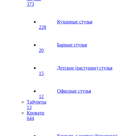
373
Кухонные стулья
228
Барные стулья
20
Детские (растущие) стулья
15
Офисные стулья
12
Табуреты
13
Кровати
644
Кровать + матрас (боксинги)