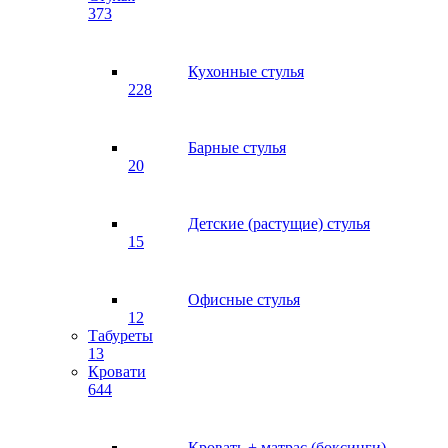
373
Кухонные стулья
228
Барные стулья
20
Детские (растущие) стулья
15
Офисные стулья
12
Табуреты
13
Кровати
644
Кровать + матрас (боксинги)