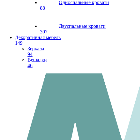
Односпальные кровати
88
Двуспальные кровати
307
Декоративная мебель
149
Зеркала
94
Вешалки
46