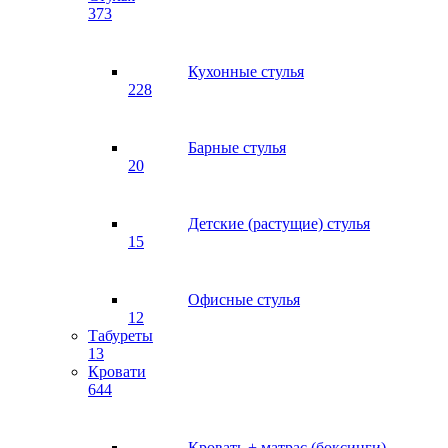
373
Кухонные стулья
228
Барные стулья
20
Детские (растущие) стулья
15
Офисные стулья
12
Табуреты
13
Кровати
644
Кровать + матрас (боксинги)