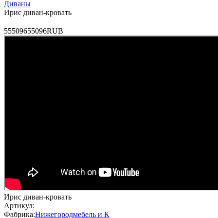
Диваны
Ирис диван-кровать
5
55096
55096
RUB
Ирис диван-кровать
Артикул:
Фабрика:
Нижегородмебель и К