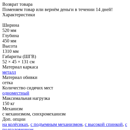
Возврат товара
Поменяем товар или вернём деньги в течении 14 дней!
Характеристики
Ширина
520 мм
Глубина
450 мм
Высота
1310 мм
Габариты (ШГВ)
52 × 45 × 131 см
Материал каркаса
металл
Материал обивки
сетка
Количество сидячих мест
одноместный
Максимальная нагрузка
150 кг
Механизм
с механизмом, синхромеханизм
Доп. опции
на колёсиках
,
с подъемным механизмом
,
с высокой спинкой
,
с
подголовником