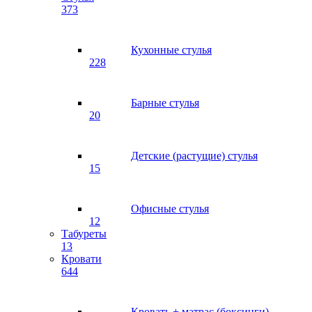
373
Кухонные стулья
228
Барные стулья
20
Детские (растущие) стулья
15
Офисные стулья
12
Табуреты
13
Кровати
644
Кровать + матрас (боксинги)