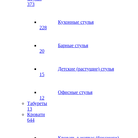
373
Кухонные стулья
228
Барные стулья
20
Детские (растущие) стулья
15
Офисные стулья
12
Табуреты
13
Кровати
644
Кровать + матрас (боксинги)