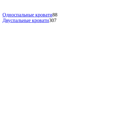
Односпальные кровати
88
Двуспальные кровати
307