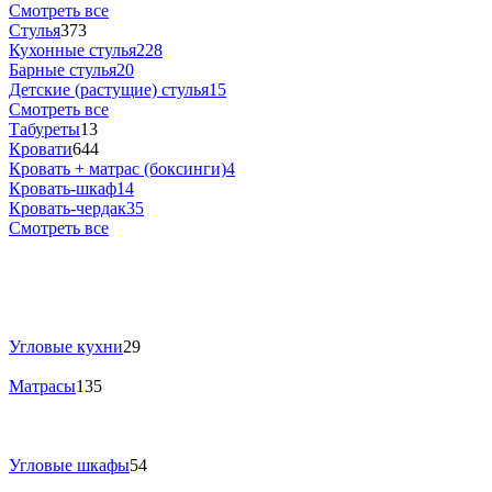
Смотреть все
Стулья
373
Кухонные стулья
228
Барные стулья
20
Детские (растущие) стулья
15
Смотреть все
Табуреты
13
Кровати
644
Кровать + матрас (боксинги)
4
Кровать-шкаф
14
Кровать-чердак
35
Смотреть все
Угловые кухни
29
Матрасы
135
Угловые шкафы
54