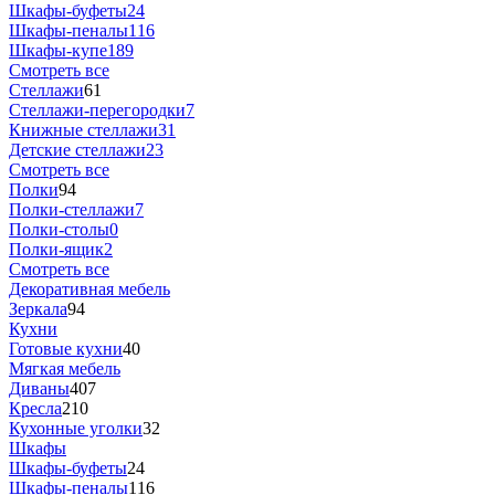
Шкафы-буфеты
24
Шкафы-пеналы
116
Шкафы-купе
189
Смотреть все
Стеллажи
61
Стеллажи-перегородки
7
Книжные стеллажи
31
Детские стеллажи
23
Смотреть все
Полки
94
Полки-стеллажи
7
Полки-столы
0
Полки-ящик
2
Смотреть все
Декоративная мебель
Зеркала
94
Кухни
Готовые кухни
40
Мягкая мебель
Диваны
407
Кресла
210
Кухонные уголки
32
Шкафы
Шкафы-буфеты
24
Шкафы-пеналы
116