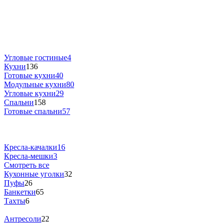
Угловые гостиные
4
Кухни
136
Готовые кухни
40
Модульные кухни
80
Угловые кухни
29
Спальни
158
Готовые спальни
57
Кресла-качалки
16
Кресла-мешки
3
Смотреть все
Кухонные уголки
32
Пуфы
26
Банкетки
65
Тахты
6
Антресоли
22