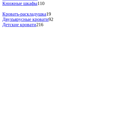
Книжные шкафы
110
Кровать-раскладушка
19
Двухъярусные кровати
92
Детские кровати
216