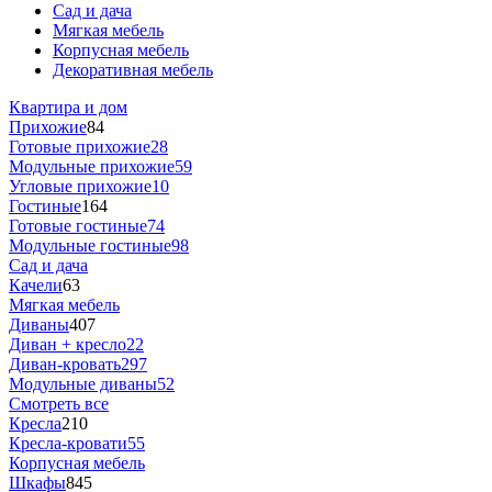
Сад и дача
Мягкая мебель
Корпусная мебель
Декоративная мебель
Квартира и дом
Прихожие
84
Готовые прихожие
28
Модульные прихожие
59
Угловые прихожие
10
Гостиные
164
Готовые гостиные
74
Модульные гостиные
98
Сад и дача
Качели
63
Мягкая мебель
Диваны
407
Диван + кресло
22
Диван-кровать
297
Модульные диваны
52
Смотреть все
Кресла
210
Кресла-кровати
55
Корпусная мебель
Шкафы
845