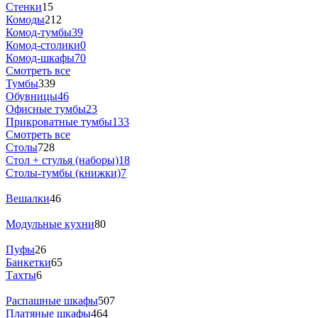
Стенки
15
Комоды
212
Комод-тумбы
39
Комод-столики
0
Комод-шкафы
70
Смотреть все
Тумбы
339
Обувницы
46
Офисные тумбы
23
Прикроватные тумбы
133
Смотреть все
Столы
728
Стол + стулья (наборы)
18
Столы-тумбы (книжки)
7
Вешалки
46
Модульные кухни
80
Пуфы
26
Банкетки
65
Тахты
6
Распашные шкафы
507
Платяные шкафы
464