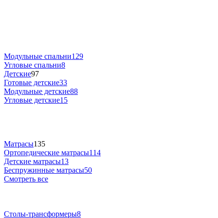
Модульные спальни
129
Угловые спальни
8
Детские
97
Готовые детские
33
Модульные детские
88
Угловые детские
15
Матрасы
135
Ортопедические матрасы
114
Детские матрасы
13
Беспружинные матрасы
50
Смотреть все
Столы-трансформеры
8