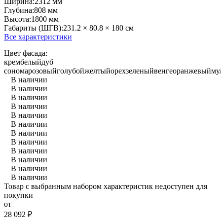
Ширина:
2312 мм
Глубина:
808 мм
Высота:
1800 мм
Габариты (ШГВ):
231.2 × 80.8 × 180 см
Все характеристики
Цвет фасада:
крем
белый
дуб
сонома
розовый
голубой
желтый
орех
зеленый
венге
оранжевый
му
В наличии
В наличии
В наличии
В наличии
В наличии
В наличии
В наличии
В наличии
В наличии
В наличии
В наличии
В наличии
Товар с выбранным набором характеристик недоступен для
покупки
от
28 092
₽