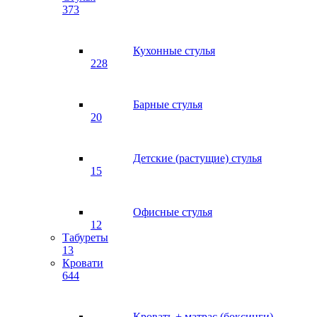
373
Кухонные стулья
228
Барные стулья
20
Детские (растущие) стулья
15
Офисные стулья
12
Табуреты
13
Кровати
644
Кровать + матрас (боксинги)