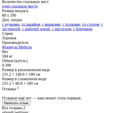
Количество спальных мест
одно спальное место
Размер матраса
80 x 190
Доп. опции
с ручками
,
со шкафом
,
с ящиками
,
с полками
,
со столом
,
с
лестницей
,
с рабочей зоной
,
с настилом
,
с бортиком
Серия
Теремок
Производитель
Формула Мебели
Вес
184 кг
Объем (куб.м.)
0.399
Размер в разложенном виде
231.2 × 140.6 × 180 см
Размер в сложенном виде
231.2 × 80.8 × 180 см
2
Отзывы
Отзывов ещё нет — ваш может стать первым.
Написать отзыв
Все отзывы
2
общий рейтинг