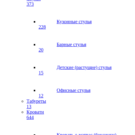
373
Кухонные стулья
228
Барные стулья
20
Детские (растущие) стулья
15
Офисные стулья
12
Табуреты
13
Кровати
644
Кровать + матрас (боксинги)