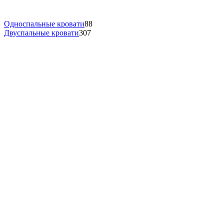
Односпальные кровати
88
Двуспальные кровати
307