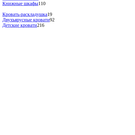
Книжные шкафы
110
Кровать-раскладушка
19
Двухъярусные кровати
92
Детские кровати
216