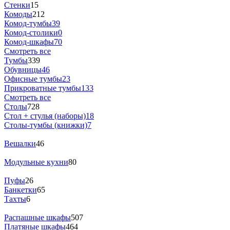
Стенки
15
Комоды
212
Комод-тумбы
39
Комод-столики
0
Комод-шкафы
70
Смотреть все
Тумбы
339
Обувницы
46
Офисные тумбы
23
Прикроватные тумбы
133
Смотреть все
Столы
728
Стол + стулья (наборы)
18
Столы-тумбы (книжки)
7
Вешалки
46
Модульные кухни
80
Пуфы
26
Банкетки
65
Тахты
6
Распашные шкафы
507
Платяные шкафы
464