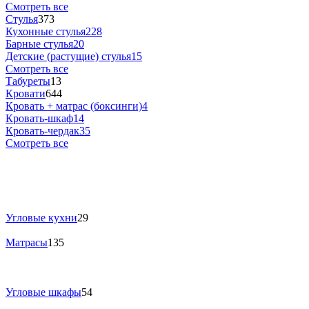
Смотреть все
Стулья
373
Кухонные стулья
228
Барные стулья
20
Детские (растущие) стулья
15
Смотреть все
Табуреты
13
Кровати
644
Кровать + матрас (боксинги)
4
Кровать-шкаф
14
Кровать-чердак
35
Смотреть все
Угловые кухни
29
Матрасы
135
Угловые шкафы
54