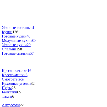
Угловые гостиные
4
Кухни
136
Готовые кухни
40
Модульные кухни
80
Угловые кухни
29
Спальни
158
Готовые спальни
57
Кресла-качалки
16
Кресла-мешки
3
Смотреть все
Кухонные уголки
32
Пуфы
26
Банкетки
65
Тахты
6
Антресоли
22