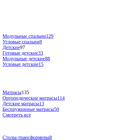
Модульные спальни
129
Угловые спальни
8
Детские
97
Готовые детские
33
Модульные детские
88
Угловые детские
15
Матрасы
135
Ортопедические матрасы
114
Детские матрасы
13
Беспружинные матрасы
50
Смотреть все
Столы-трансформеры
8