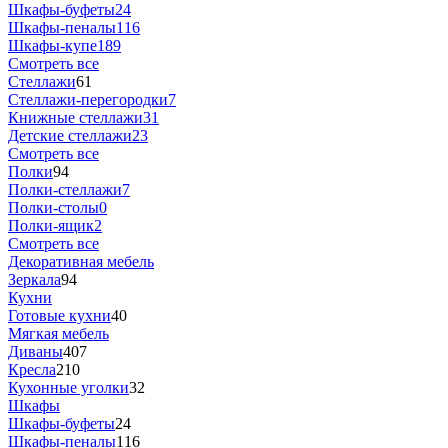
Шкафы-буфеты
24
Шкафы-пеналы
116
Шкафы-купе
189
Смотреть все
Стеллажи
61
Стеллажи-перегородки
7
Книжные стеллажи
31
Детские стеллажи
23
Смотреть все
Полки
94
Полки-стеллажи
7
Полки-столы
0
Полки-ящик
2
Смотреть все
Декоративная мебель
Зеркала
94
Кухни
Готовые кухни
40
Мягкая мебель
Диваны
407
Кресла
210
Кухонные уголки
32
Шкафы
Шкафы-буфеты
24
Шкафы-пеналы
116