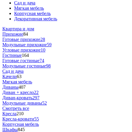
Сад и дача
Мягкая мебель
Корпусная мебель
Декоративная мебель
Квартира и дом
Прихожие
84
Готовые прихожие
28
Модульные прихожие
59
Угловые прихожие
10
Гостиные
164
Готовые гостиные
74
Модульные гостиные
98
Сад и дача
Качели
63
Мягкая мебель
Диваны
407
Диван + кресло
22
Диван-кровать
297
Модульные диваны
52
Смотреть все
Кресла
210
Кресла-кровати
55
Корпусная мебель
Шкафы
845