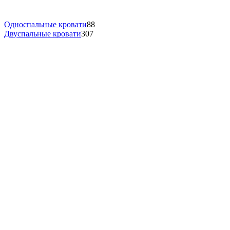
Односпальные кровати
88
Двуспальные кровати
307