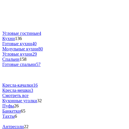
Угловые гостиные
4
Кухни
136
Готовые кухни
40
Модульные кухни
80
Угловые кухни
29
Спальни
158
Готовые спальни
57
Кресла-качалки
16
Кресла-мешки
3
Смотреть все
Кухонные уголки
32
Пуфы
26
Банкетки
65
Тахты
6
Антресоли
22