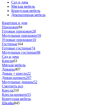
Сад и дача
Мягкая мебель
Корпусная мебель
Декоративная мебель
Квартира и дом
Прихожие
84
Готовые прихожие
28
Модульные прихожие
59
Угловые прихожие
10
Гостиные
164
Готовые гостиные
74
Модульные гостиные
98
Сад и дача
Качели
63
Мягкая мебель
Диваны
407
Диван + кресло
22
Диван-кровать
297
Модульные диваны
52
Смотреть все
Кресла
210
Кресла-кровати
55
Корпусная мебель
Шкафы
845