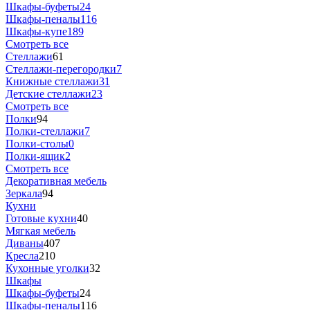
Шкафы-буфеты
24
Шкафы-пеналы
116
Шкафы-купе
189
Смотреть все
Стеллажи
61
Стеллажи-перегородки
7
Книжные стеллажи
31
Детские стеллажи
23
Смотреть все
Полки
94
Полки-стеллажи
7
Полки-столы
0
Полки-ящик
2
Смотреть все
Декоративная мебель
Зеркала
94
Кухни
Готовые кухни
40
Мягкая мебель
Диваны
407
Кресла
210
Кухонные уголки
32
Шкафы
Шкафы-буфеты
24
Шкафы-пеналы
116