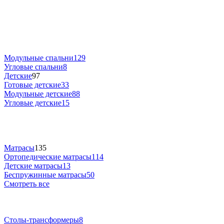
Модульные спальни
129
Угловые спальни
8
Детские
97
Готовые детские
33
Модульные детские
88
Угловые детские
15
Матрасы
135
Ортопедические матрасы
114
Детские матрасы
13
Беспружинные матрасы
50
Смотреть все
Столы-трансформеры
8