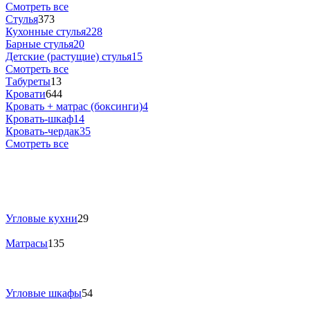
Смотреть все
Стулья
373
Кухонные стулья
228
Барные стулья
20
Детские (растущие) стулья
15
Смотреть все
Табуреты
13
Кровати
644
Кровать + матрас (боксинги)
4
Кровать-шкаф
14
Кровать-чердак
35
Смотреть все
Угловые кухни
29
Матрасы
135
Угловые шкафы
54