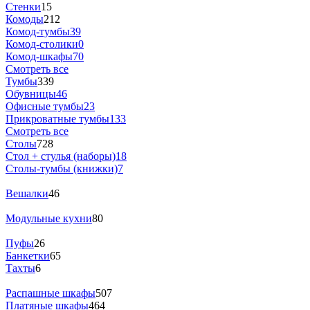
Стенки
15
Комоды
212
Комод-тумбы
39
Комод-столики
0
Комод-шкафы
70
Смотреть все
Тумбы
339
Обувницы
46
Офисные тумбы
23
Прикроватные тумбы
133
Смотреть все
Столы
728
Стол + стулья (наборы)
18
Столы-тумбы (книжки)
7
Вешалки
46
Модульные кухни
80
Пуфы
26
Банкетки
65
Тахты
6
Распашные шкафы
507
Платяные шкафы
464