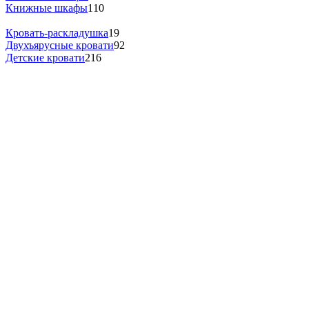
Книжные шкафы
110
Кровать-раскладушка
19
Двухъярусные кровати
92
Детские кровати
216