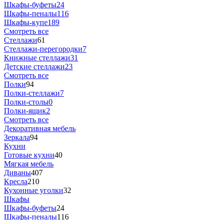
Шкафы-буфеты
24
Шкафы-пеналы
116
Шкафы-купе
189
Смотреть все
Стеллажи
61
Стеллажи-перегородки
7
Книжные стеллажи
31
Детские стеллажи
23
Смотреть все
Полки
94
Полки-стеллажи
7
Полки-столы
0
Полки-ящик
2
Смотреть все
Декоративная мебель
Зеркала
94
Кухни
Готовые кухни
40
Мягкая мебель
Диваны
407
Кресла
210
Кухонные уголки
32
Шкафы
Шкафы-буфеты
24
Шкафы-пеналы
116