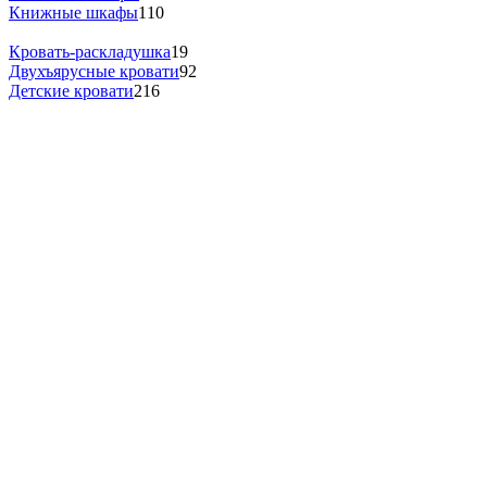
Книжные шкафы
110
Кровать-раскладушка
19
Двухъярусные кровати
92
Детские кровати
216