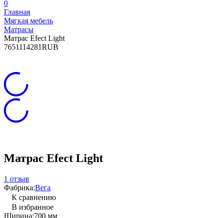
0
Главная
Мягкая мебель
Матрасы
Матрас Efect Light
7
6511
14281
RUB
Матрас Efect Light
1 отзыв
Фабрика:
Вега
К сравнению
В избранное
Ширина:
700 мм