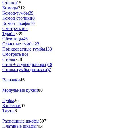
Стенки
15
Комоды
212
Комод-тумбы
39
Комод-столики
0
Комод-шкафы
70
Смотреть все
Тумбы
339
Обувницы
46
Офисные тумбы
23
Прикроватные тумбы
133
Смотреть все
Столы
728
Стол + стулья (наборы)
18
Столы-тумбы (книжки)
7
Вешалки
46
Модульные кухни
80
Пуфы
26
Банкетки
65
Тахты
6
Распашные шкафы
507
Платяные шкафы
464