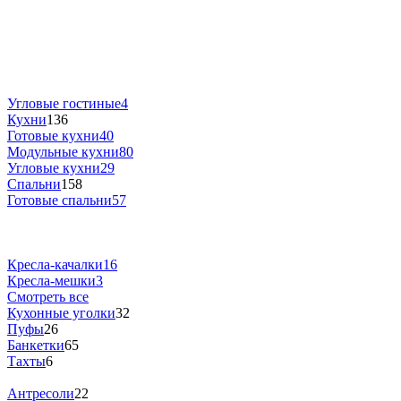
Угловые гостиные
4
Кухни
136
Готовые кухни
40
Модульные кухни
80
Угловые кухни
29
Спальни
158
Готовые спальни
57
Кресла-качалки
16
Кресла-мешки
3
Смотреть все
Кухонные уголки
32
Пуфы
26
Банкетки
65
Тахты
6
Антресоли
22