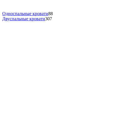
Односпальные кровати
88
Двуспальные кровати
307