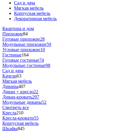
Сад и дача
Мягкая мебель
Корпусная мебель
Декоративная мебель
Квартира и дом
Прихожие
84
Готовые прихожие
28
Модульные прихожие
59
Угловые прихожие
10
Гостиные
164
Готовые гостиные
74
Модульные гостиные
98
Сад и дача
Качели
63
Мягкая мебель
Диваны
407
Диван + кресло
22
Диван-кровать
297
Модульные диваны
52
Смотреть все
Кресла
210
Кресла-кровати
55
Корпусная мебель
Шкафы
845