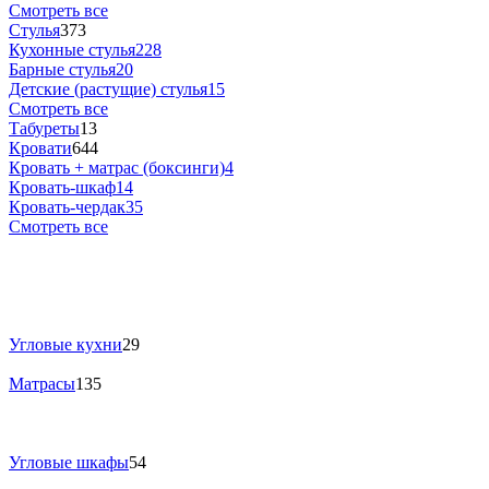
Смотреть все
Стулья
373
Кухонные стулья
228
Барные стулья
20
Детские (растущие) стулья
15
Смотреть все
Табуреты
13
Кровати
644
Кровать + матрас (боксинги)
4
Кровать-шкаф
14
Кровать-чердак
35
Смотреть все
Угловые кухни
29
Матрасы
135
Угловые шкафы
54