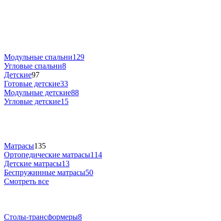
Модульные спальни
129
Угловые спальни
8
Детские
97
Готовые детские
33
Модульные детские
88
Угловые детские
15
Матрасы
135
Ортопедические матрасы
114
Детские матрасы
13
Беспружинные матрасы
50
Смотреть все
Столы-трансформеры
8