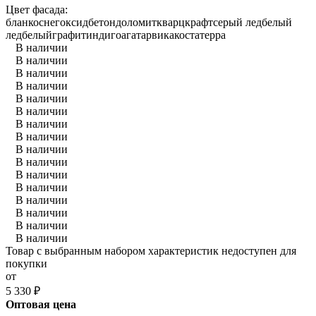
Цвет фасада:
бланко
снег
оксид
бетон
доломит
кварц
крафт
серый лед
белый
лед
белый
графит
индиго
агат
арвика
коста
терра
В наличии
В наличии
В наличии
В наличии
В наличии
В наличии
В наличии
В наличии
В наличии
В наличии
В наличии
В наличии
В наличии
В наличии
В наличии
В наличии
Товар с выбранным набором характеристик недоступен для
покупки
от
5 330
₽
Оптовая цена