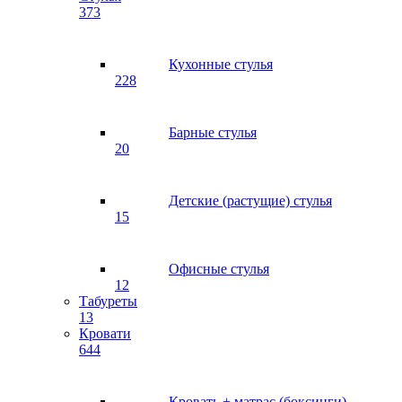
373
Кухонные стулья
228
Барные стулья
20
Детские (растущие) стулья
15
Офисные стулья
12
Табуреты
13
Кровати
644
Кровать + матрас (боксинги)