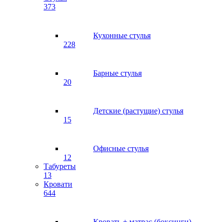
373
Кухонные стулья
228
Барные стулья
20
Детские (растущие) стулья
15
Офисные стулья
12
Табуреты
13
Кровати
644
Кровать + матрас (боксинги)