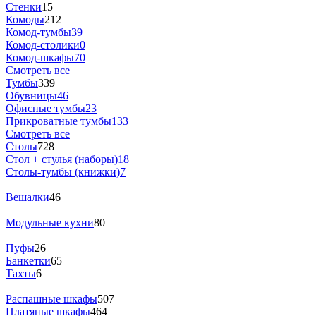
Стенки
15
Комоды
212
Комод-тумбы
39
Комод-столики
0
Комод-шкафы
70
Смотреть все
Тумбы
339
Обувницы
46
Офисные тумбы
23
Прикроватные тумбы
133
Смотреть все
Столы
728
Стол + стулья (наборы)
18
Столы-тумбы (книжки)
7
Вешалки
46
Модульные кухни
80
Пуфы
26
Банкетки
65
Тахты
6
Распашные шкафы
507
Платяные шкафы
464