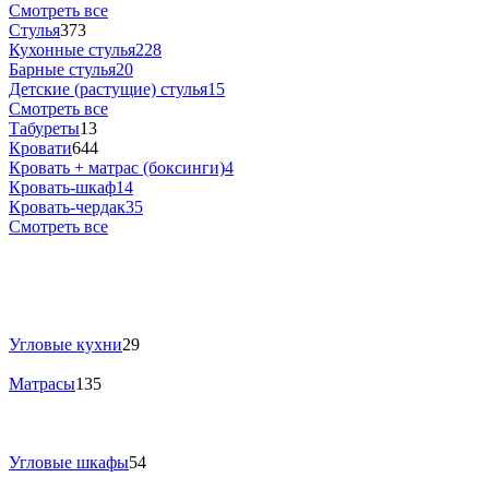
Смотреть все
Стулья
373
Кухонные стулья
228
Барные стулья
20
Детские (растущие) стулья
15
Смотреть все
Табуреты
13
Кровати
644
Кровать + матрас (боксинги)
4
Кровать-шкаф
14
Кровать-чердак
35
Смотреть все
Угловые кухни
29
Матрасы
135
Угловые шкафы
54