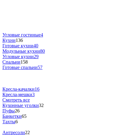
Угловые гостиные
4
Кухни
136
Готовые кухни
40
Модульные кухни
80
Угловые кухни
29
Спальни
158
Готовые спальни
57
Кресла-качалки
16
Кресла-мешки
3
Смотреть все
Кухонные уголки
32
Пуфы
26
Банкетки
65
Тахты
6
Антресоли
22