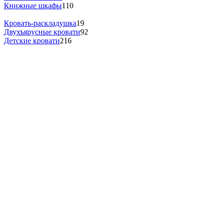
Книжные шкафы
110
Кровать-раскладушка
19
Двухъярусные кровати
92
Детские кровати
216