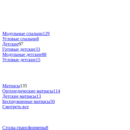
Модульные спальни
129
Угловые спальни
8
Детские
97
Готовые детские
33
Модульные детские
88
Угловые детские
15
Матрасы
135
Ортопедические матрасы
114
Детские матрасы
13
Беспружинные матрасы
50
Смотреть все
Столы-трансформеры
8