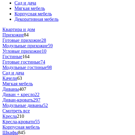
Сад и дача
Мягкая мебель
Корпусная мебель
Декоративная мебель
Квартира и дом
Прихожие
84
Готовые прихожие
28
Модульные прихожие
59
Угловые прихожие
10
Гостиные
164
Готовые гостиные
74
Модульные гостиные
98
Сад и дача
Качели
63
Мягкая мебель
Диваны
407
Диван + кресло
22
Диван-кровать
297
Модульные диваны
52
Смотреть все
Кресла
210
Кресла-кровати
55
Корпусная мебель
Шкафы
845