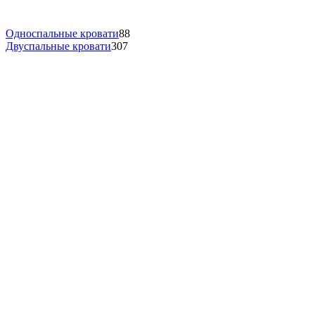
Односпальные кровати
88
Двуспальные кровати
307