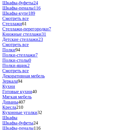
Шкафы-буфеты
24
Шкафы-пеналы
116
Шкафы-купе
189
Смотреть все
Стеллажи
61
Стеллажи-перегородки
7
Книжные стеллажи
31
Детские стеллажи
23
Смотреть все
Полки
94
Полки-стеллажи
7
Полки-столы
0
Полки-ящик
2
Смотреть все
Декоративная мебель
Зеркала
94
Кухни
Готовые кухни
40
Мягкая мебель
Диваны
407
Кресла
210
Кухонные уголки
32
Шкафы
Шкафы-буфеты
24
Шкафы-пеналы
116