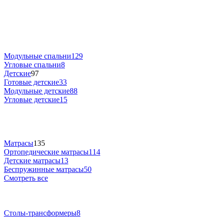
Модульные спальни
129
Угловые спальни
8
Детские
97
Готовые детские
33
Модульные детские
88
Угловые детские
15
Матрасы
135
Ортопедические матрасы
114
Детские матрасы
13
Беспружинные матрасы
50
Смотреть все
Столы-трансформеры
8