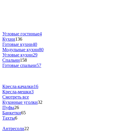
Угловые гостиные
4
Кухни
136
Готовые кухни
40
Модульные кухни
80
Угловые кухни
29
Спальни
158
Готовые спальни
57
Кресла-качалки
16
Кресла-мешки
3
Смотреть все
Кухонные уголки
32
Пуфы
26
Банкетки
65
Тахты
6
Антресоли
22