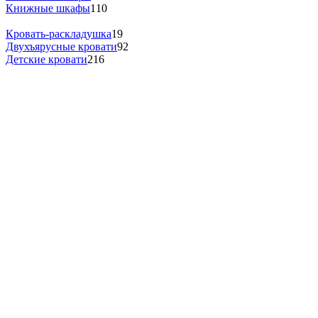
Книжные шкафы
110
Кровать-раскладушка
19
Двухъярусные кровати
92
Детские кровати
216