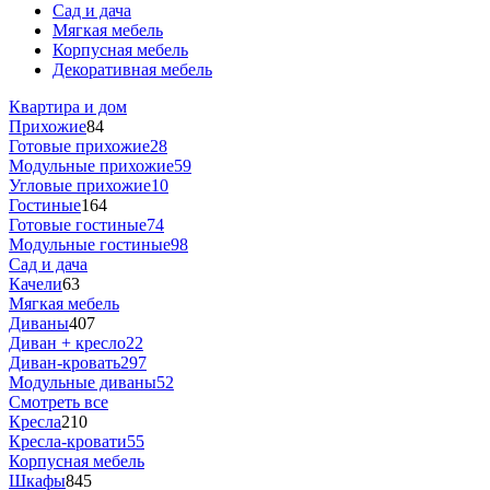
Сад и дача
Мягкая мебель
Корпусная мебель
Декоративная мебель
Квартира и дом
Прихожие
84
Готовые прихожие
28
Модульные прихожие
59
Угловые прихожие
10
Гостиные
164
Готовые гостиные
74
Модульные гостиные
98
Сад и дача
Качели
63
Мягкая мебель
Диваны
407
Диван + кресло
22
Диван-кровать
297
Модульные диваны
52
Смотреть все
Кресла
210
Кресла-кровати
55
Корпусная мебель
Шкафы
845