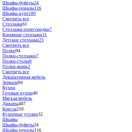
Шкафы-буфеты
24
Шкафы-пеналы
116
Шкафы-купе
189
Смотреть все
Стеллажи
61
Стеллажи-перегородки
7
Книжные стеллажи
31
Детские стеллажи
23
Смотреть все
Полки
94
Полки-стеллажи
7
Полки-столы
0
Полки-ящик
2
Смотреть все
Декоративная мебель
Зеркала
94
Кухни
Готовые кухни
40
Мягкая мебель
Диваны
407
Кресла
210
Кухонные уголки
32
Шкафы
Шкафы-буфеты
24
Шкафы-пеналы
116