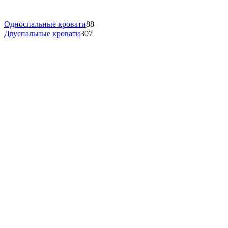
Односпальные кровати
88
Двуспальные кровати
307