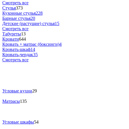
Смотреть все
Стулья
373
Кухонные стулья
228
Барные стулья
20
Детские (растущие) стулья
15
Смотреть все
Табуреты
13
Кровати
644
Кровать + матрас (боксинги)
4
Кровать-шкаф
14
Кровать-чердак
35
Смотреть все
Угловые кухни
29
Матрасы
135
Угловые шкафы
54