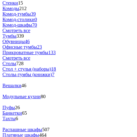
Стенки
15
Комоды
212
Комод-тумбы
39
Комод-столики
0
Комод-шкафы
70
Смотреть все
Тумбы
339
Обувницы
46
Офисные тумбы
23
Прикроватные тумбы
133
Смотреть все
Столы
728
Стол + стулья (наборы)
18
Столы-тумбы (книжки)
7
Вешалки
46
Модульные кухни
80
Пуфы
26
Банкетки
65
Тахты
6
Распашные шкафы
507
Платяные шкафы
464