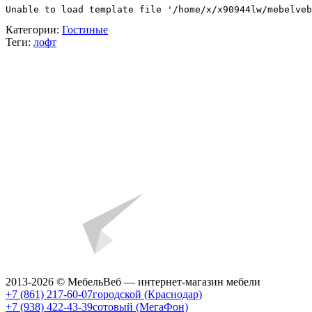
Unable to load template file '/home/x/x90944lw/mebelveb
Категории:
Гостиные
Теги:
лофт
2013-2026 © МебельВеб — интернет-магазин мебели
+7 (861) 217-60-07
городской (Краснодар)
+7 (938) 422-43-39
сотовый (МегаФон)