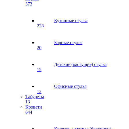
373
Кухонные стулья
228
Барные стулья
20
Детские (растущие) стулья
15
Офисные стулья
12
Табуреты
13
Кровати
644
Кровать + матрас (боксинги)