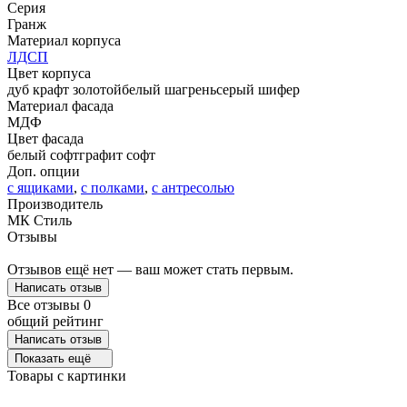
Серия
Гранж
Материал корпуса
ЛДСП
Цвет корпуса
дуб крафт золотой
белый шагрень
серый шифер
Материал фасада
МДФ
Цвет фасада
белый софт
графит софт
Доп. опции
с ящиками
,
с полками
,
с антресолью
Производитель
МК Стиль
Отзывы
Отзывов ещё нет — ваш может стать первым.
Написать отзыв
Все отзывы
0
общий рейтинг
Написать отзыв
Показать ещё
Товары с картинки