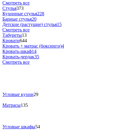
Смотреть все
Стулья
373
Кухонные стулья
228
Барные стулья
20
Детские (растущие) стулья
15
Смотреть все
Табуреты
13
Кровати
644
Кровать + матрас (боксинги)
4
Кровать-шкаф
14
Кровать-чердак
35
Смотреть все
Угловые кухни
29
Матрасы
135
Угловые шкафы
54