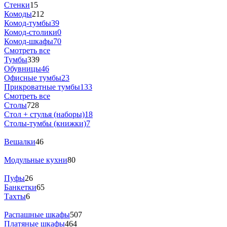
Стенки
15
Комоды
212
Комод-тумбы
39
Комод-столики
0
Комод-шкафы
70
Смотреть все
Тумбы
339
Обувницы
46
Офисные тумбы
23
Прикроватные тумбы
133
Смотреть все
Столы
728
Стол + стулья (наборы)
18
Столы-тумбы (книжки)
7
Вешалки
46
Модульные кухни
80
Пуфы
26
Банкетки
65
Тахты
6
Распашные шкафы
507
Платяные шкафы
464