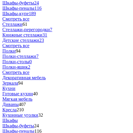
Шкафы-буфеты
24
Шкафы-пеналы
116
Шкафы-купе
189
Смотреть все
Стеллажи
61
Стеллажи-перегородки
7
Книжные стеллажи
31
Детские стеллажи
23
Смотреть все
Полки
94
Полки-стеллажи
7
Полки-столы
0
Полки-ящик
2
Смотреть все
Декоративная мебель
Зеркала
94
Кухни
Готовые кухни
40
Мягкая мебель
Диваны
407
Кресла
210
Кухонные уголки
32
Шкафы
Шкафы-буфеты
24
Шкафы-пеналы
116