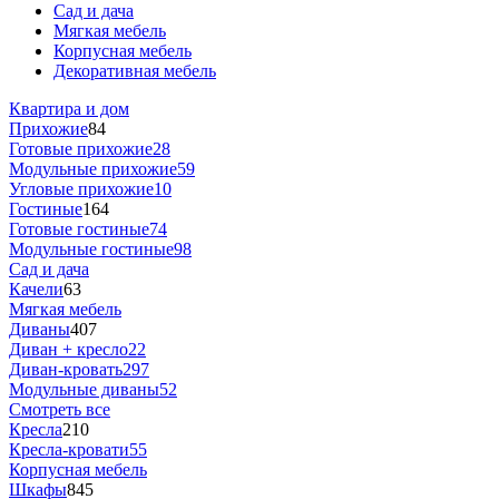
Сад и дача
Мягкая мебель
Корпусная мебель
Декоративная мебель
Квартира и дом
Прихожие
84
Готовые прихожие
28
Модульные прихожие
59
Угловые прихожие
10
Гостиные
164
Готовые гостиные
74
Модульные гостиные
98
Сад и дача
Качели
63
Мягкая мебель
Диваны
407
Диван + кресло
22
Диван-кровать
297
Модульные диваны
52
Смотреть все
Кресла
210
Кресла-кровати
55
Корпусная мебель
Шкафы
845