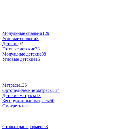
Модульные спальни
129
Угловые спальни
8
Детские
97
Готовые детские
33
Модульные детские
88
Угловые детские
15
Матрасы
135
Ортопедические матрасы
114
Детские матрасы
13
Беспружинные матрасы
50
Смотреть все
Столы-трансформеры
8