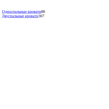
Односпальные кровати
88
Двуспальные кровати
307