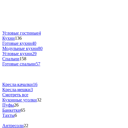
Угловые гостиные
4
Кухни
136
Готовые кухни
40
Модульные кухни
80
Угловые кухни
29
Спальни
158
Готовые спальни
57
Кресла-качалки
16
Кресла-мешки
3
Смотреть все
Кухонные уголки
32
Пуфы
26
Банкетки
65
Тахты
6
Антресоли
22