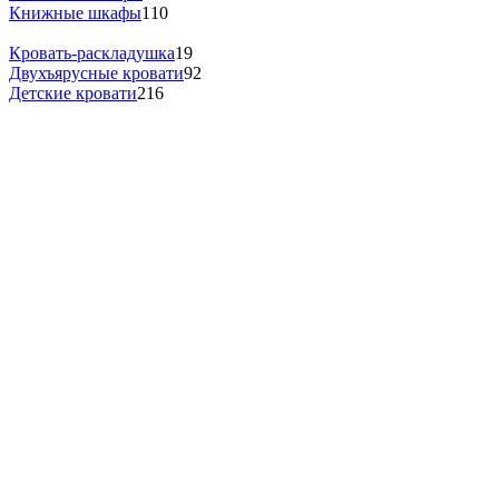
Книжные шкафы
110
Кровать-раскладушка
19
Двухъярусные кровати
92
Детские кровати
216