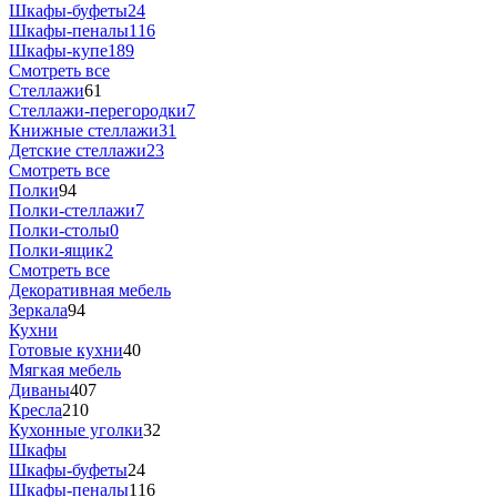
Шкафы-буфеты
24
Шкафы-пеналы
116
Шкафы-купе
189
Смотреть все
Стеллажи
61
Стеллажи-перегородки
7
Книжные стеллажи
31
Детские стеллажи
23
Смотреть все
Полки
94
Полки-стеллажи
7
Полки-столы
0
Полки-ящик
2
Смотреть все
Декоративная мебель
Зеркала
94
Кухни
Готовые кухни
40
Мягкая мебель
Диваны
407
Кресла
210
Кухонные уголки
32
Шкафы
Шкафы-буфеты
24
Шкафы-пеналы
116