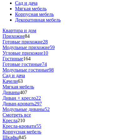
Сад и дача
Мягкая мебель
Корпусная мебель
Декоративная мебель
Квартира и дом
Прихожие
84
Готовые прихожие
28
Модульные прихожие
59
Угловые прихожие
10
Гостиные
164
Готовые гостиные
74
Модульные гостиные
98
Сад и дача
Качели
63
Мягкая мебель
Диваны
407
Диван + кресло
22
Диван-кровать
297
Модульные диваны
52
Смотреть все
Кресла
210
Кресла-кровати
55
Корпусная мебель
Шкафы
845