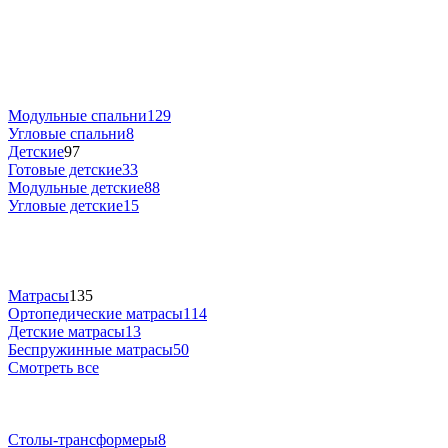
Модульные спальни
129
Угловые спальни
8
Детские
97
Готовые детские
33
Модульные детские
88
Угловые детские
15
Матрасы
135
Ортопедические матрасы
114
Детские матрасы
13
Беспружинные матрасы
50
Смотреть все
Столы-трансформеры
8