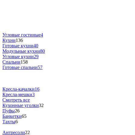
Угловые гостиные
4
Кухни
136
Готовые кухни
40
Модульные кухни
80
Угловые кухни
29
Спальни
158
Готовые спальни
57
Кресла-качалки
16
Кресла-мешки
3
Смотреть все
Кухонные уголки
32
Пуфы
26
Банкетки
65
Тахты
6
Антресоли
22