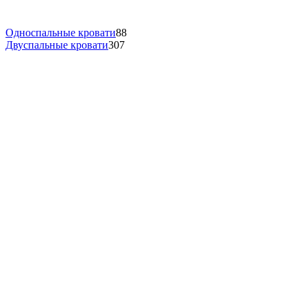
Односпальные кровати
88
Двуспальные кровати
307