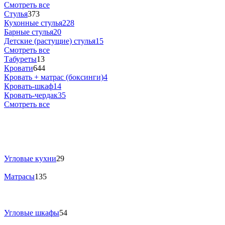
Смотреть все
Стулья
373
Кухонные стулья
228
Барные стулья
20
Детские (растущие) стулья
15
Смотреть все
Табуреты
13
Кровати
644
Кровать + матрас (боксинги)
4
Кровать-шкаф
14
Кровать-чердак
35
Смотреть все
Угловые кухни
29
Матрасы
135
Угловые шкафы
54