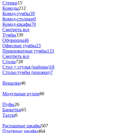
Стенки
15
Комоды
212
Комод-тумбы
39
Комод-столики
0
Комод-шкафы
70
Смотреть все
Тумбы
339
Обувницы
46
Офисные тумбы
23
Прикроватные тумбы
133
Смотреть все
Столы
728
Стол + стулья (наборы)
18
Столы-тумбы (книжки)
7
Вешалки
46
Модульные кухни
80
Пуфы
26
Банкетки
65
Тахты
6
Распашные шкафы
507
Платяные шкафы
464