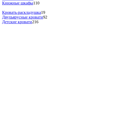
Книжные шкафы
110
Кровать-раскладушка
19
Двухъярусные кровати
92
Детские кровати
216