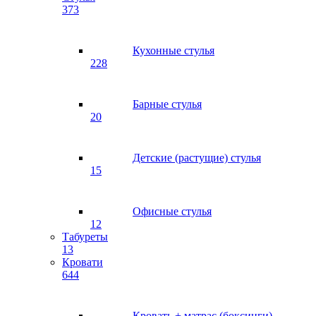
373
Кухонные стулья
228
Барные стулья
20
Детские (растущие) стулья
15
Офисные стулья
12
Табуреты
13
Кровати
644
Кровать + матрас (боксинги)