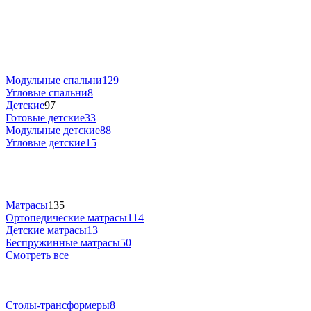
Модульные спальни
129
Угловые спальни
8
Детские
97
Готовые детские
33
Модульные детские
88
Угловые детские
15
Матрасы
135
Ортопедические матрасы
114
Детские матрасы
13
Беспружинные матрасы
50
Смотреть все
Столы-трансформеры
8