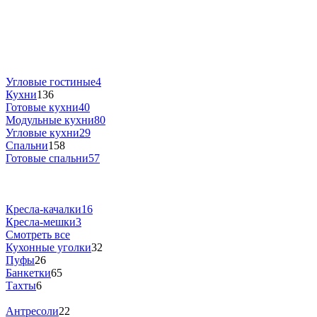
Угловые гостиные
4
Кухни
136
Готовые кухни
40
Модульные кухни
80
Угловые кухни
29
Спальни
158
Готовые спальни
57
Кресла-качалки
16
Кресла-мешки
3
Смотреть все
Кухонные уголки
32
Пуфы
26
Банкетки
65
Тахты
6
Антресоли
22