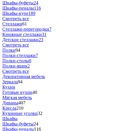
Шкафы-буфеты
24
Шкафы-пеналы
116
Шкафы-купе
189
Смотреть все
Стеллажи
61
Стеллажи-перегородки
7
Книжные стеллажи
31
Детские стеллажи
23
Смотреть все
Полки
94
Полки-стеллажи
7
Полки-столы
0
Полки-ящик
2
Смотреть все
Декоративная мебель
Зеркала
94
Кухни
Готовые кухни
40
Мягкая мебель
Диваны
407
Кресла
210
Кухонные уголки
32
Шкафы
Шкафы-буфеты
24
Шкафы-пеналы
116