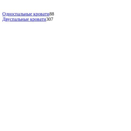
Односпальные кровати
88
Двуспальные кровати
307