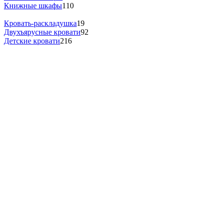
Книжные шкафы
110
Кровать-раскладушка
19
Двухъярусные кровати
92
Детские кровати
216