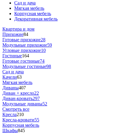
Сад и дача
Мягкая мебель
Корпусная мебель
Декоративная мебель
Квартира и дом
Прихожие
84
Готовые прихожие
28
Модульные прихожие
59
Угловые прихожие
10
Гостиные
164
Готовые гостиные
74
Модульные гостиные
98
Сад и дача
Качели
63
Мягкая мебель
Диваны
407
Диван + кресло
22
Диван-кровать
297
Модульные диваны
52
Смотреть все
Кресла
210
Кресла-кровати
55
Корпусная мебель
Шкафы
845