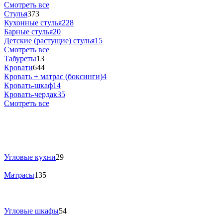
Смотреть все
Стулья
373
Кухонные стулья
228
Барные стулья
20
Детские (растущие) стулья
15
Смотреть все
Табуреты
13
Кровати
644
Кровать + матрас (боксинги)
4
Кровать-шкаф
14
Кровать-чердак
35
Смотреть все
Угловые кухни
29
Матрасы
135
Угловые шкафы
54