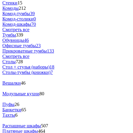
Стенки
15
Комоды
212
Комод-тумбы
39
Комод-столики
0
Комод-шкафы
70
Смотреть все
Тумбы
339
Обувницы
46
Офисные тумбы
23
Прикроватные тумбы
133
Смотреть все
Столы
728
Стол + стулья (наборы)
18
Столы-тумбы (книжки)
7
Вешалки
46
Модульные кухни
80
Пуфы
26
Банкетки
65
Тахты
6
Распашные шкафы
507
Платяные шкафы
464