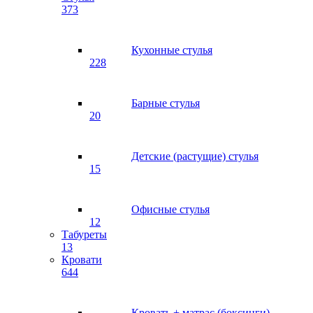
373
Кухонные стулья
228
Барные стулья
20
Детские (растущие) стулья
15
Офисные стулья
12
Табуреты
13
Кровати
644
Кровать + матрас (боксинги)