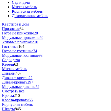
Сад и дача
Мягкая мебель
Корпусная мебель
Декоративная мебель
Квартира и дом
Прихожие
84
Готовые прихожие
28
Модульные прихожие
59
Угловые прихожие
10
Гостиные
164
Готовые гостиные
74
Модульные гостиные
98
Сад и дача
Качели
63
Мягкая мебель
Диваны
407
Диван + кресло
22
Диван-кровать
297
Модульные диваны
52
Смотреть все
Кресла
210
Кресла-кровати
55
Корпусная мебель
Шкафы
845