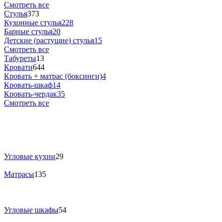
Смотреть все
Стулья
373
Кухонные стулья
228
Барные стулья
20
Детские (растущие) стулья
15
Смотреть все
Табуреты
13
Кровати
644
Кровать + матрас (боксинги)
4
Кровать-шкаф
14
Кровать-чердак
35
Смотреть все
Угловые кухни
29
Матрасы
135
Угловые шкафы
54