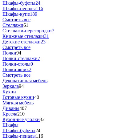
Шкафы-буфеты
24
Шкафы-пеналы
116
Шкафы-купе
189
Смотреть все
Стеллажи
61
Стеллажи-перегородки
7
Книжные стеллажи
31
Детские стеллажи
23
Смотреть все
Полки
94
Полки-стеллажи
7
Полки-столы
0
Полки-ящик
2
Смотреть все
Декоративная мебель
Зеркала
94
Кухни
Готовые кухни
40
Мягкая мебель
Диваны
407
Кресла
210
Кухонные уголки
32
Шкафы
Шкафы-буфеты
24
Шкафы-пеналы
116