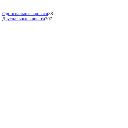
Односпальные кровати
88
Двуспальные кровати
307