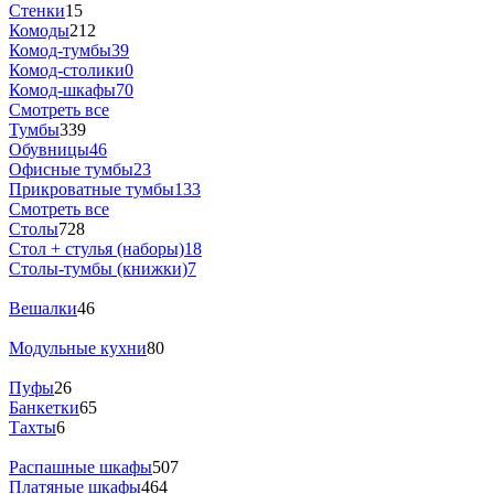
Стенки
15
Комоды
212
Комод-тумбы
39
Комод-столики
0
Комод-шкафы
70
Смотреть все
Тумбы
339
Обувницы
46
Офисные тумбы
23
Прикроватные тумбы
133
Смотреть все
Столы
728
Стол + стулья (наборы)
18
Столы-тумбы (книжки)
7
Вешалки
46
Модульные кухни
80
Пуфы
26
Банкетки
65
Тахты
6
Распашные шкафы
507
Платяные шкафы
464