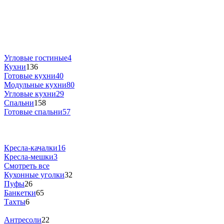
Угловые гостиные
4
Кухни
136
Готовые кухни
40
Модульные кухни
80
Угловые кухни
29
Спальни
158
Готовые спальни
57
Кресла-качалки
16
Кресла-мешки
3
Смотреть все
Кухонные уголки
32
Пуфы
26
Банкетки
65
Тахты
6
Антресоли
22