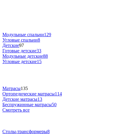
Модульные спальни
129
Угловые спальни
8
Детские
97
Готовые детские
33
Модульные детские
88
Угловые детские
15
Матрасы
135
Ортопедические матрасы
114
Детские матрасы
13
Беспружинные матрасы
50
Смотреть все
Столы-трансформеры
8