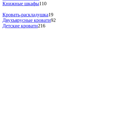
Книжные шкафы
110
Кровать-раскладушка
19
Двухъярусные кровати
92
Детские кровати
216