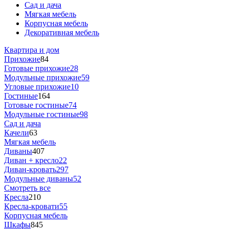
Сад и дача
Мягкая мебель
Корпусная мебель
Декоративная мебель
Квартира и дом
Прихожие
84
Готовые прихожие
28
Модульные прихожие
59
Угловые прихожие
10
Гостиные
164
Готовые гостиные
74
Модульные гостиные
98
Сад и дача
Качели
63
Мягкая мебель
Диваны
407
Диван + кресло
22
Диван-кровать
297
Модульные диваны
52
Смотреть все
Кресла
210
Кресла-кровати
55
Корпусная мебель
Шкафы
845