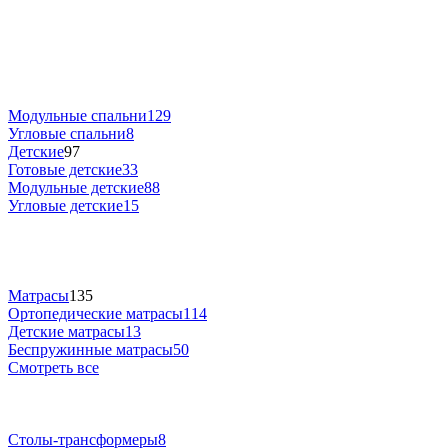
Модульные спальни
129
Угловые спальни
8
Детские
97
Готовые детские
33
Модульные детские
88
Угловые детские
15
Матрасы
135
Ортопедические матрасы
114
Детские матрасы
13
Беспружинные матрасы
50
Смотреть все
Столы-трансформеры
8