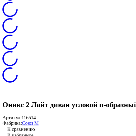
Оникс 2 Лайт диван угловой п-образны
Артикул:
116514
Фабрика:
Союз М
К сравнению
В избранное