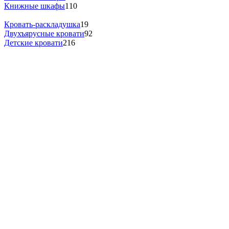
Книжные шкафы
110
Кровать-раскладушка
19
Двухъярусные кровати
92
Детские кровати
216