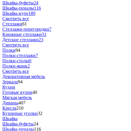
Шкафы-буфеты
24
Шкафы-пеналы
116
Шкафы-купе
189
Смотреть все
Стеллажи
61
Стеллажи-перегородки
7
Книжные стеллажи
31
Детские стеллажи
23
Смотреть все
Полки
94
Полки-стеллажи
7
Полки-столы
0
Полки-ящик
2
Смотреть все
Декоративная мебель
Зеркала
94
Кухни
Готовые кухни
40
Мягкая мебель
Диваны
407
Кресла
210
Кухонные уголки
32
Шкафы
Шкафы-буфеты
24
Шкафы-пеналы
116