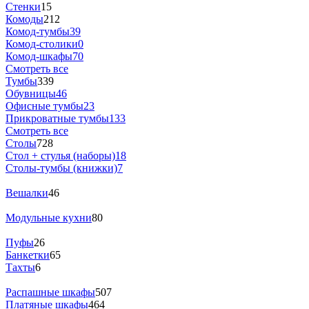
Стенки
15
Комоды
212
Комод-тумбы
39
Комод-столики
0
Комод-шкафы
70
Смотреть все
Тумбы
339
Обувницы
46
Офисные тумбы
23
Прикроватные тумбы
133
Смотреть все
Столы
728
Стол + стулья (наборы)
18
Столы-тумбы (книжки)
7
Вешалки
46
Модульные кухни
80
Пуфы
26
Банкетки
65
Тахты
6
Распашные шкафы
507
Платяные шкафы
464