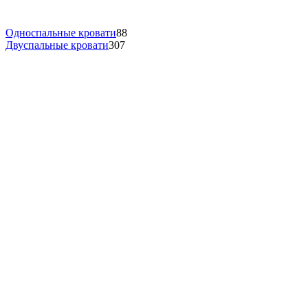
Односпальные кровати
88
Двуспальные кровати
307