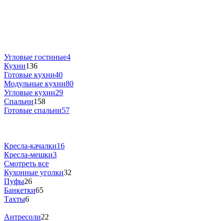
Угловые гостиные
4
Кухни
136
Готовые кухни
40
Модульные кухни
80
Угловые кухни
29
Спальни
158
Готовые спальни
57
Кресла-качалки
16
Кресла-мешки
3
Смотреть все
Кухонные уголки
32
Пуфы
26
Банкетки
65
Тахты
6
Антресоли
22