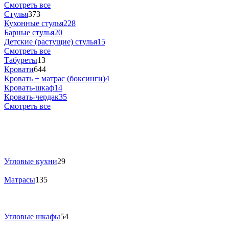
Смотреть все
Стулья
373
Кухонные стулья
228
Барные стулья
20
Детские (растущие) стулья
15
Смотреть все
Табуреты
13
Кровати
644
Кровать + матрас (боксинги)
4
Кровать-шкаф
14
Кровать-чердак
35
Смотреть все
Угловые кухни
29
Матрасы
135
Угловые шкафы
54