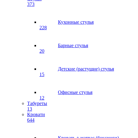
373
Кухонные стулья
228
Барные стулья
20
Детские (растущие) стулья
15
Офисные стулья
12
Табуреты
13
Кровати
644
Кровать + матрас (боксинги)