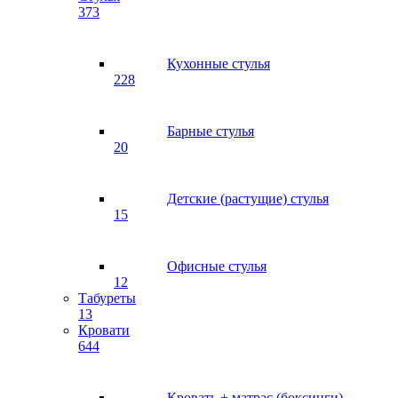
373
Кухонные стулья
228
Барные стулья
20
Детские (растущие) стулья
15
Офисные стулья
12
Табуреты
13
Кровати
644
Кровать + матрас (боксинги)