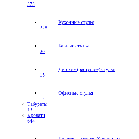
373
Кухонные стулья
228
Барные стулья
20
Детские (растущие) стулья
15
Офисные стулья
12
Табуреты
13
Кровати
644
Кровать + матрас (боксинги)