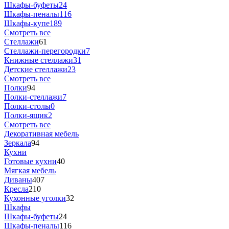
Шкафы-буфеты
24
Шкафы-пеналы
116
Шкафы-купе
189
Смотреть все
Стеллажи
61
Стеллажи-перегородки
7
Книжные стеллажи
31
Детские стеллажи
23
Смотреть все
Полки
94
Полки-стеллажи
7
Полки-столы
0
Полки-ящик
2
Смотреть все
Декоративная мебель
Зеркала
94
Кухни
Готовые кухни
40
Мягкая мебель
Диваны
407
Кресла
210
Кухонные уголки
32
Шкафы
Шкафы-буфеты
24
Шкафы-пеналы
116