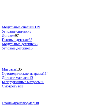
Модульные спальни
129
Угловые спальни
8
Детские
97
Готовые детские
33
Модульные детские
88
Угловые детские
15
Матрасы
135
Ортопедические матрасы
114
Детские матрасы
13
Беспружинные матрасы
50
Смотреть все
Столы-трансформеры
8