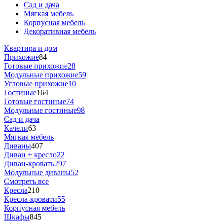
Сад и дача
Мягкая мебель
Корпусная мебель
Декоративная мебель
Квартира и дом
Прихожие
84
Готовые прихожие
28
Модульные прихожие
59
Угловые прихожие
10
Гостиные
164
Готовые гостиные
74
Модульные гостиные
98
Сад и дача
Качели
63
Мягкая мебель
Диваны
407
Диван + кресло
22
Диван-кровать
297
Модульные диваны
52
Смотреть все
Кресла
210
Кресла-кровати
55
Корпусная мебель
Шкафы
845