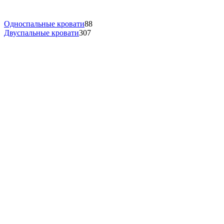
Односпальные кровати
88
Двуспальные кровати
307