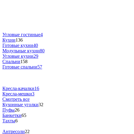
Угловые гостиные
4
Кухни
136
Готовые кухни
40
Модульные кухни
80
Угловые кухни
29
Спальни
158
Готовые спальни
57
Кресла-качалки
16
Кресла-мешки
3
Смотреть все
Кухонные уголки
32
Пуфы
26
Банкетки
65
Тахты
6
Антресоли
22