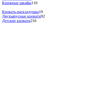
Книжные шкафы
110
Кровать-раскладушка
19
Двухъярусные кровати
92
Детские кровати
216