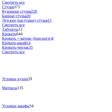
Смотреть все
Стулья
373
Кухонные стулья
228
Барные стулья
20
Детские (растущие) стулья
15
Смотреть все
Табуреты
13
Кровати
644
Кровать + матрас (боксинги)
4
Кровать-шкаф
14
Кровать-чердак
35
Смотреть все
Угловые кухни
29
Матрасы
135
Угловые шкафы
54