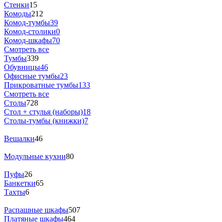
Стенки
15
Комоды
212
Комод-тумбы
39
Комод-столики
0
Комод-шкафы
70
Смотреть все
Тумбы
339
Обувницы
46
Офисные тумбы
23
Прикроватные тумбы
133
Смотреть все
Столы
728
Стол + стулья (наборы)
18
Столы-тумбы (книжки)
7
Вешалки
46
Модульные кухни
80
Пуфы
26
Банкетки
65
Тахты
6
Распашные шкафы
507
Платяные шкафы
464