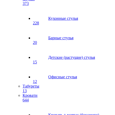
373
Кухонные стулья
228
Барные стулья
20
Детские (растущие) стулья
15
Офисные стулья
12
Табуреты
13
Кровати
644
Кровать + матрас (боксинги)