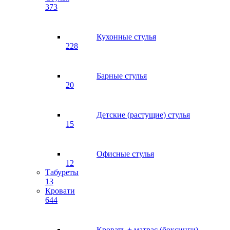
373
Кухонные стулья
228
Барные стулья
20
Детские (растущие) стулья
15
Офисные стулья
12
Табуреты
13
Кровати
644
Кровать + матрас (боксинги)