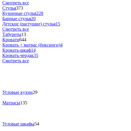
Смотреть все
Стулья
373
Кухонные стулья
228
Барные стулья
20
Детские (растущие) стулья
15
Смотреть все
Табуреты
13
Кровати
644
Кровать + матрас (боксинги)
4
Кровать-шкаф
14
Кровать-чердак
35
Смотреть все
Угловые кухни
29
Матрасы
135
Угловые шкафы
54