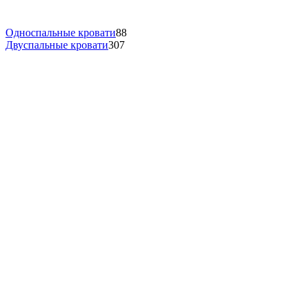
Односпальные кровати
88
Двуспальные кровати
307