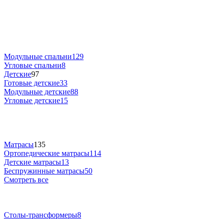
Модульные спальни
129
Угловые спальни
8
Детские
97
Готовые детские
33
Модульные детские
88
Угловые детские
15
Матрасы
135
Ортопедические матрасы
114
Детские матрасы
13
Беспружинные матрасы
50
Смотреть все
Столы-трансформеры
8