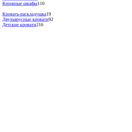
Книжные шкафы
110
Кровать-раскладушка
19
Двухъярусные кровати
92
Детские кровати
216