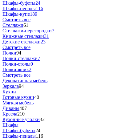
Шкафы-буфеты
24
Шкафы-пеналы
116
Шкафы-купе
189
Смотреть все
Стеллажи
61
Стеллажи-перегородки
7
Книжные стеллажи
31
Детские стеллажи
23
Смотреть все
Полки
94
Полки-стеллажи
7
Полки-столы
0
Полки-ящик
2
Смотреть все
Декоративная мебель
Зеркала
94
Кухни
Готовые кухни
40
Мягкая мебель
Диваны
407
Кресла
210
Кухонные уголки
32
Шкафы
Шкафы-буфеты
24
Шкафы-пеналы
116