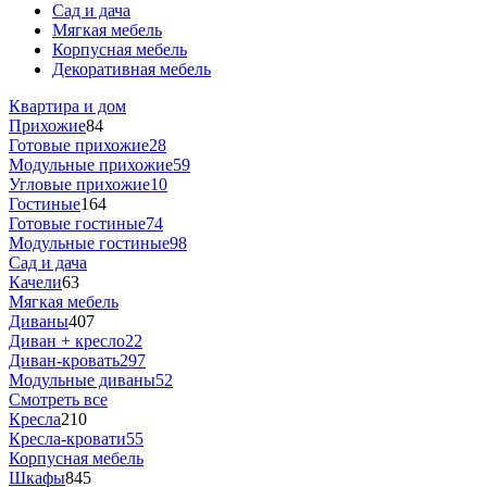
Сад и дача
Мягкая мебель
Корпусная мебель
Декоративная мебель
Квартира и дом
Прихожие
84
Готовые прихожие
28
Модульные прихожие
59
Угловые прихожие
10
Гостиные
164
Готовые гостиные
74
Модульные гостиные
98
Сад и дача
Качели
63
Мягкая мебель
Диваны
407
Диван + кресло
22
Диван-кровать
297
Модульные диваны
52
Смотреть все
Кресла
210
Кресла-кровати
55
Корпусная мебель
Шкафы
845