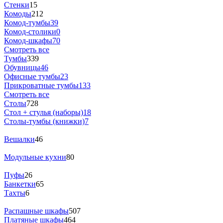
Стенки
15
Комоды
212
Комод-тумбы
39
Комод-столики
0
Комод-шкафы
70
Смотреть все
Тумбы
339
Обувницы
46
Офисные тумбы
23
Прикроватные тумбы
133
Смотреть все
Столы
728
Стол + стулья (наборы)
18
Столы-тумбы (книжки)
7
Вешалки
46
Модульные кухни
80
Пуфы
26
Банкетки
65
Тахты
6
Распашные шкафы
507
Платяные шкафы
464