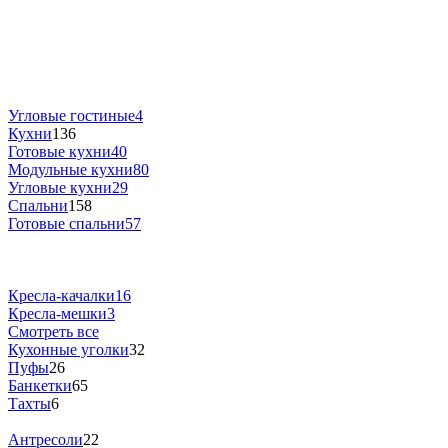
Угловые гостиные
4
Кухни
136
Готовые кухни
40
Модульные кухни
80
Угловые кухни
29
Спальни
158
Готовые спальни
57
Кресла-качалки
16
Кресла-мешки
3
Смотреть все
Кухонные уголки
32
Пуфы
26
Банкетки
65
Тахты
6
Антресоли
22