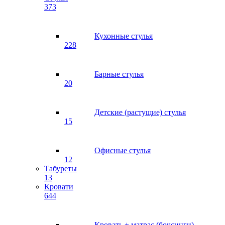
373
Кухонные стулья
228
Барные стулья
20
Детские (растущие) стулья
15
Офисные стулья
12
Табуреты
13
Кровати
644
Кровать + матрас (боксинги)