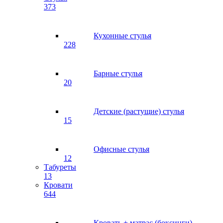
373
Кухонные стулья
228
Барные стулья
20
Детские (растущие) стулья
15
Офисные стулья
12
Табуреты
13
Кровати
644
Кровать + матрас (боксинги)